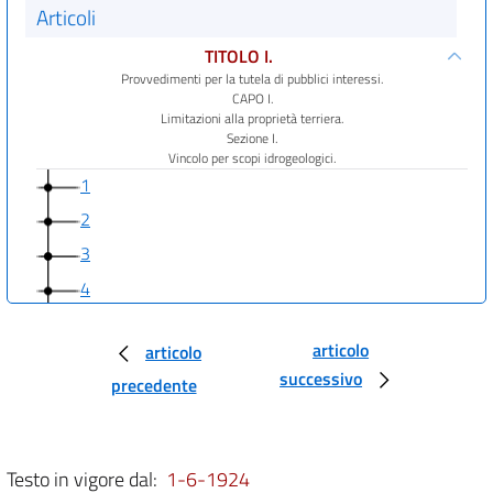
Articoli
TITOLO I.
Provvedimenti per la tutela di pubblici interessi.
CAPO I.
Limitazioni alla proprietà terriera.
Sezione I.
Vincolo per scopi idrogeologici.
1
2
3
4
5
articolo
articolo
6
successivo
precedente
7
8
9
Testo in vigore dal:
1-6-1924