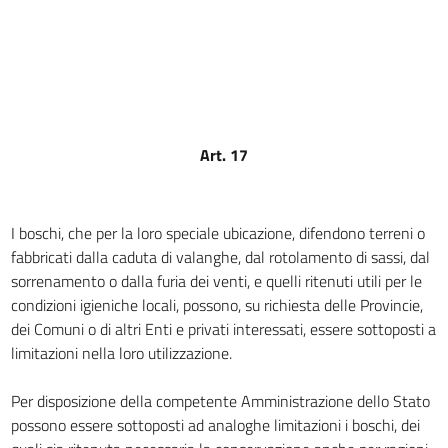
10
11
12
13
14
Art. 17
15
16
SEZIONE II.
I boschi, che per la loro speciale ubicazione, difendono terreni o
Vincolo per altri scopi.
fabbricati dalla caduta di valanghe, dal rotolamento di sassi, dal
17
sorrenamento o dalla furia dei venti, e quelli ritenuti utili per le
18
condizioni igieniche locali, possono, su richiesta delle Provincie,
19
dei Comuni o di altri Enti e privati interessati, essere sottoposti a
limitazioni nella loro utilizzazione.
20
21
Per disposizione della competente Amministrazione dello Stato
22
possono essere sottoposti ad analoghe limitazioni i boschi, dei