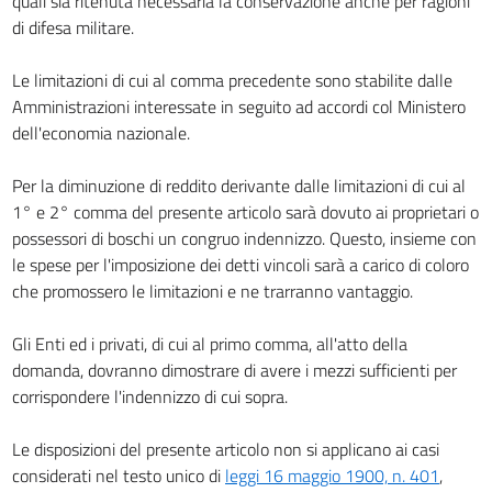
quali sia ritenuta necessaria la conservazione anche per ragioni
23
di difesa militare.
CAPO II.
Disposizioni penali e di polizia.
Le limitazioni di cui al comma precedente sono stabilite dalle
24
Amministrazioni interessate in seguito ad accordi col Ministero
25
dell'economia nazionale.
26
Per la diminuzione di reddito derivante dalle limitazioni di cui al
27
1° e 2° comma del presente articolo sarà dovuto ai proprietari o
28
possessori di boschi un congruo indennizzo. Questo, insieme con
29
le spese per l'imposizione dei detti vincoli sarà a carico di coloro
30
che promossero le limitazioni e ne trarranno vantaggio.
31
Gli Enti ed i privati, di cui al primo comma, all'atto della
32
domanda, dovranno dimostrare di avere i mezzi sufficienti per
33
corrispondere l'indennizzo di cui sopra.
34
Le disposizioni del presente articolo non si applicano ai casi
35
considerati nel testo unico di
leggi 16 maggio 1900, n. 401
,