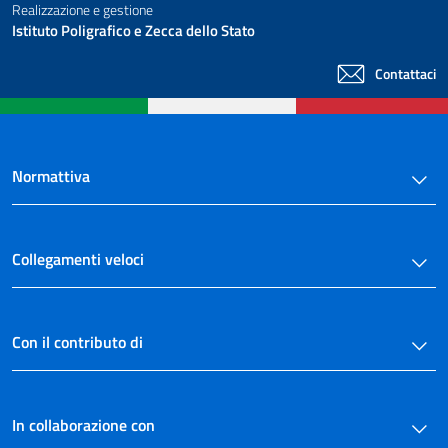
48
Realizzazione e gestione
Istituto Poligrafico e Zecca dello Stato
49
50
Contattaci
51
52
53
Normattiva
54
55
56
Collegamenti veloci
57
58
Con il contributo di
59
60
61
In collaborazione con
62