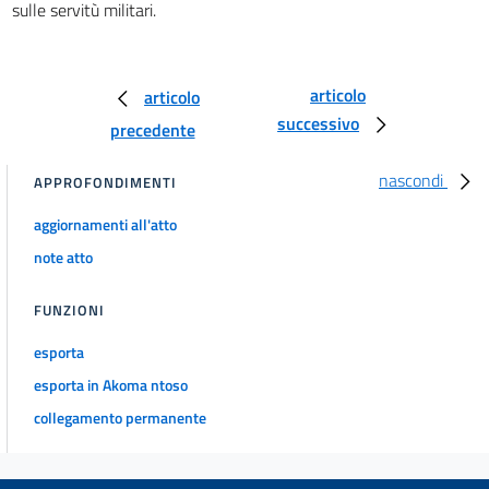
36
sulle servitù militari.
37
38
articolo
articolo
TITOLO II.
successivo
Sistemazione e rimboschimento di terreni montani.
precedente
CAPO I
Sistemazione idraulico-forestale dei bacini montani.
nascondi
APPROFONDIMENTI
39
aggiornamenti all'atto
40
note atto
41
42
FUNZIONI
43
esporta
44
esporta in Akoma ntoso
45
collegamento permanente
46
47