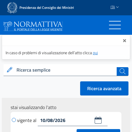
ITA
Presidenza del Consiglio dei Ministri
Normattiva - Il portale del
×
In caso di problemi di visualizzazione dell’atto clicca
qui
Ricerca semplice
cerca
Ricerca avanzata
stai visualizzando l'atto
vigente al