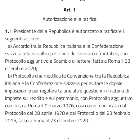
art. 4
Art. 1
art. 5
Autorizzazione alla ratifica
art. 6
1.
Il Presidente della Repubblica è autorizzato a ratificare i
art. 7
seguenti accordi:
art. 8
a) Accordo tra la Repubblica italiana e la Confederazione
svizzera relativo all'imposizione dei lavoratori frontalieri, con
art. 9
Protocollo aggiuntivo e Scambio di lettere, fatto a Roma il 23
art. 10
dicembre 2020;
Protocollo aggiuntivo
b) Protocollo che modifica la Convenzione tra la Repubblica
italiana e la Confederazione svizzera per evitare le doppie
Protocollo modifica Convenzione
imposizioni e per regolare talune altre questioni in materia di
art. I
imposte sul reddito e sul patrimonio, con Protocollo aggiuntivo,
art. II
conclusa a Roma il 9 marzo 1976, così come modificata dal
Protocollo del 28 aprile 1978 e dal Protocollo del 23 febbraio
Scambio di lettere
2015, fatto a Roma il 23 dicembre 2020.
Scambio di lettere