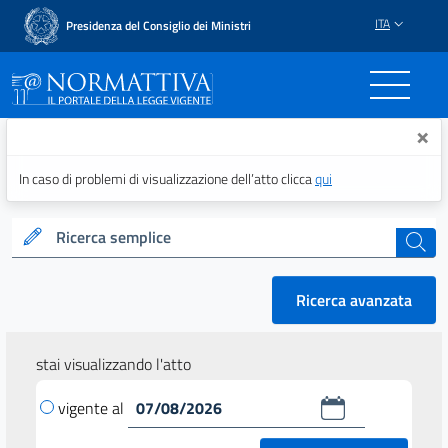
ITA
Presidenza del Consiglio dei Ministri
Normattiva - Il portale del
×
In caso di problemi di visualizzazione dell’atto clicca
qui
Ricerca semplice
cerca
Ricerca avanzata
stai visualizzando l'atto
vigente al