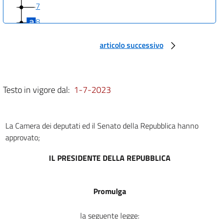
7
8
9
articolo successivo
10
11
12
Testo in vigore dal:
1-7-2023
13
14
La Camera dei deputati ed il Senato della Repubblica hanno
15
approvato;
Allegati
IL PRESIDENTE DELLA REPUBBLICA
Accordo
art. 1
Promulga
art. 2
art. 3
la seguente legge: