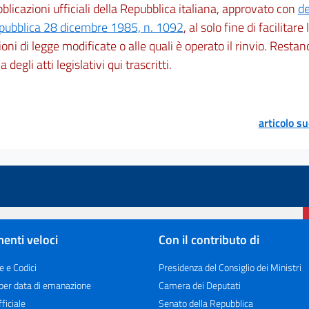
bblicazioni ufficiali della Repubblica italiana, approvato con
de
epubblica 28 dicembre 1985, n. 1092
, al solo fine di facilitare
ioni di legge modificate o alle quali è operato il rinvio. Restano
ia degli atti legislativi qui trascritti.
articolo s
enti veloci
Con il contributo di
e e Codici
Presidenza del Consiglio dei Ministri
 per data di emanazione
Camera dei Deputati
ficiale
Senato della Repubblica