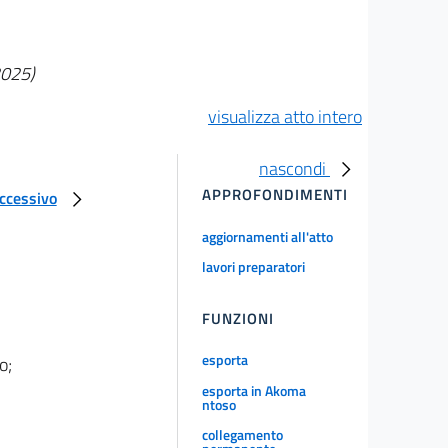
2025)
visualizza atto intero
nascondi
APPROFONDIMENTI
uccessivo
aggiornamenti all'atto
lavori preparatori
FUNZIONI
esporta
o;
esporta in Akoma
ntoso
collegamento