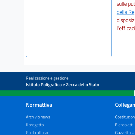
sulle pu
della R
disposiz
l'efficac
Realizzazione e gestione
Istituto Poligrafico e Zecca dello Stato
Normattiva
Collegam
Archivio news
Costituzion
Il progetto
Elenco atti
Guida all'uso
Gazzetta Uf