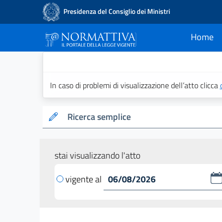
Presidenza del Consiglio dei Ministri
Home
current
Normattiva - Il po
In caso di problemi di visualizzazione dell’atto clicca
Ricerca semplice
stai visualizzando l'atto
vigente al