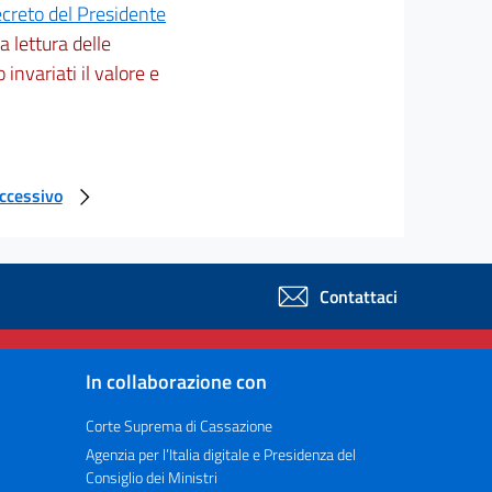
creto del Presidente
 la lettura delle
 invariati il valore e
uccessivo
Contattaci
In collaborazione con
Corte Suprema di Cassazione
Agenzia per l’Italia digitale e Presidenza del
Consiglio dei Ministri