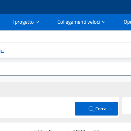
Il progetto
Collegamenti veloci
Op
rtale della legge vigent
qui
Cerca