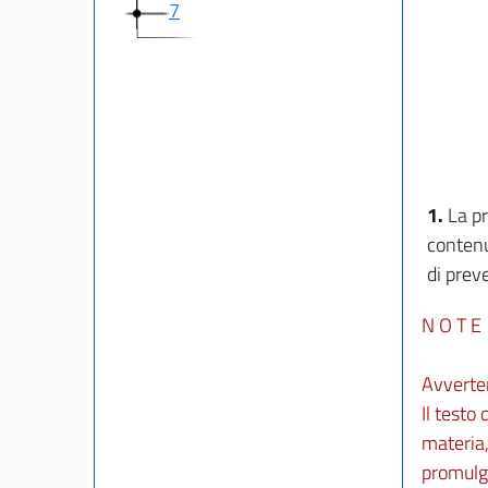
7
1.
La p
contenu
di prev
N O T E
Avverte
Il testo
materia,
promulga