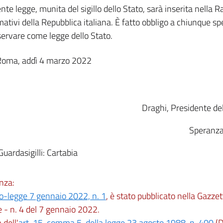
nte legge, munita del sigillo dello Stato, sarà inserita nella Ra
mativi della Repubblica italiana. È fatto obbligo a chiunque spe
servare come legge dello Stato.
Roma, addì 4 marzo 2022
Draghi, Presidente del
Speranza,
 Guardasigilli: Cartabia
nza:
o-legge 7 gennaio 2022, n. 1
, è stato pubblicato nella Gazzet
 - n. 4 del 7 gennaio 2022.
dell'
art. 15, comma 5, della legge 23 agosto 1988, n. 400
(D