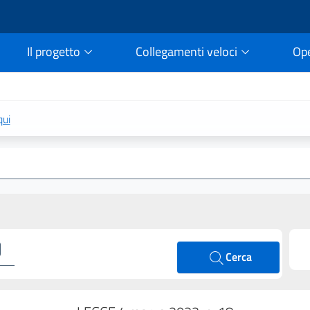
Il progetto
Collegamenti veloci
Op
rtale della legge vigent
qui
Cerca