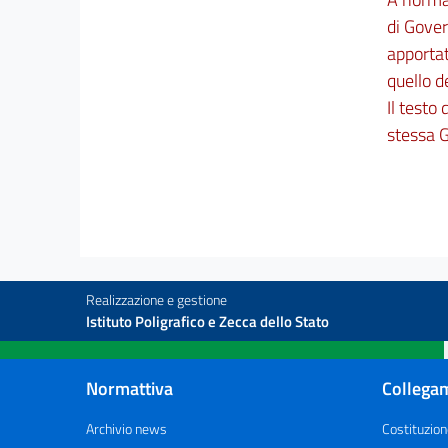
di Gover
apportat
quello d
Il testo
stessa G
Realizzazione e gestione
Istituto Poligrafico e Zecca dello Stato
Normattiva
Collegam
Archivio news
Costituzion