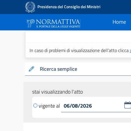
Presidenza del Consiglio dei Ministri
Home
current
Normattiva - Il po
In caso di problemi di visualizzazione dell’atto clicca
Ricerca semplice
stai visualizzando l'atto
vigente al