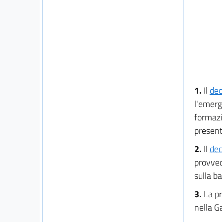
1.
Il
dec
l'emerge
formazi
present
2.
Il
dec
provvedi
sulla 
3.
La pr
nella G