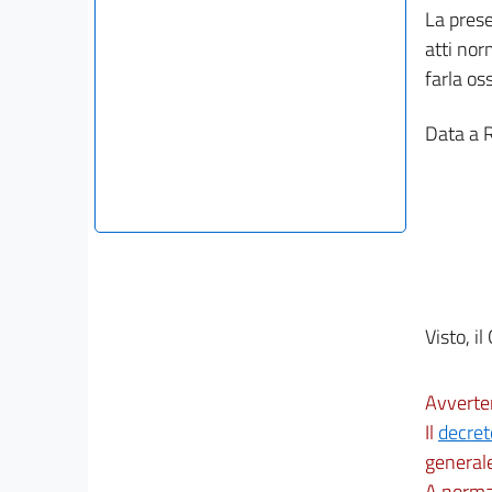
La prese
atti nor
farla os
Data a 
Visto, il
Avverte
Il
decret
generale
A norma 