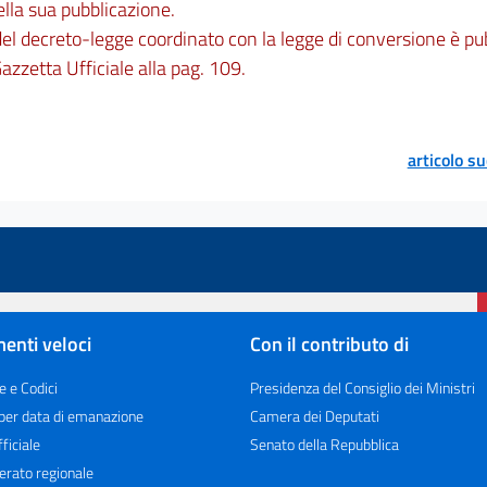
ella sua pubblicazione.
 del decreto-legge coordinato con la legge di conversione è pu
azzetta Ufficiale alla pag. 109.
articolo s
enti veloci
Con il contributo di
e e Codici
Presidenza del Consiglio dei Ministri
 per data di emanazione
Camera dei Deputati
ficiale
Senato della Repubblica
erato regionale