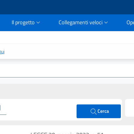
Il progetto
Collegamenti veloci
Op
rtale della legge vigent
qui
Cerca