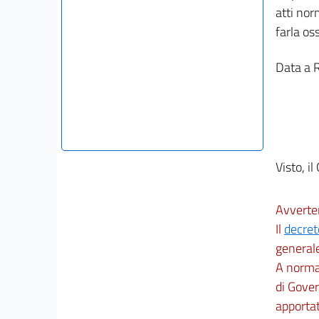
atti nor
farla os
Data a 
Visto, il
Avverte
Il
decret
general
A norma 
di Gover
apportat