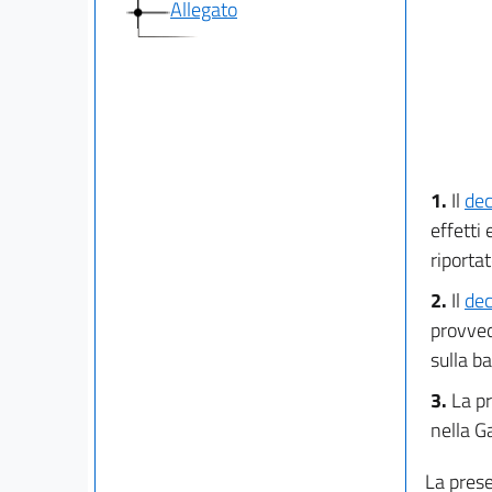
Allegato
1.
Il
dec
effetti
riportat
2.
Il
dec
provvedi
sulla 
3.
La pr
nella G
La prese