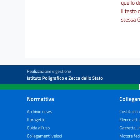
quello d
Il testo
stessa G
Realizzazione e gestione
Istituto Poligrafico e Zecca dello Stato
Normattiva
Collegam
Archivio news
Costituzion
Il progetto
Elenco atti
Guida all'uso
Gazzetta Uf
Collegamenti veloci
Motore fed