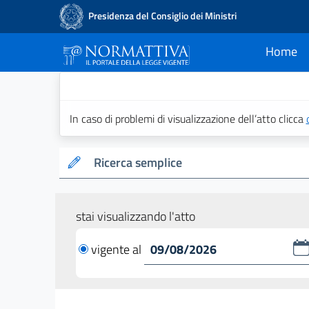
Presidenza del Consiglio dei Ministri
Home
current
Normattiva - Il po
In caso di problemi di visualizzazione dell’atto clicca
Ricerca semplice
stai visualizzando l'atto
vigente al