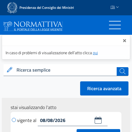
ITA
Presidenza del Consiglio dei Ministri
Normattiva - Il portale del
×
In caso di problemi di visualizzazione dell’atto clicca
qui
Ricerca semplice
cerca
Ricerca avanzata
stai visualizzando l'atto
vigente al