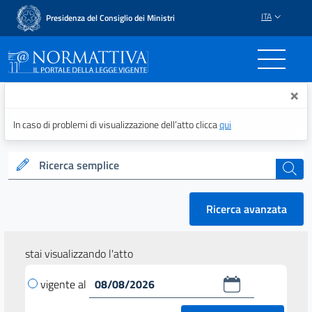
ITA
Presidenza del Consiglio dei Ministri
Normattiva - Il portale del
×
In caso di problemi di visualizzazione dell’atto clicca
qui
Ricerca semplice
cerca
Ricerca avanzata
stai visualizzando l'atto
vigente al