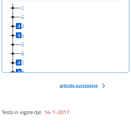
1
2
3
4
5
6
7
8
9
articolo successivo
10
11
12
Testo in vigore dal:
14-1-2017
13
14