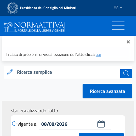
ITA
Presidenza del Consiglio dei Ministri
Normattiva - Il portale del
×
In caso di problemi di visualizzazione dell’atto clicca
qui
Ricerca semplice
cerca
Ricerca avanzata
stai visualizzando l'atto
vigente al