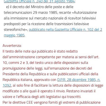
Gazzetta Ufficiale n. 240 del 31 agosto 1984
;
e) il decreto del Ministro delle poste e delle
26
telecomunicazioni 29 marzo 1985, recante «Autorizzazione
Capo X
alla immissione sul mercato nazionale di ricevitori televisivi
Disposizioni in materia di protezione civile
predisposti per la ricezione delle trasmissioni televisive
27
stereofoniche»,
pubblicato nella Gazzetta Ufficiale n. 102 del 2
maggio 1985
.
Capo XI
Altre disposizioni
Avvertenza:
28
Il testo delle note qui pubblicato è stato redatto
dall'amministrazione competente per materia ai sensi dell'art.
29
10, commi 2 e 3, del testo unico delle disposizioni sulla
Capo XII
promulgazione delle leggi, sull'emanazione dei decreti del
Presidente della Repubblica e sulle pubblicazioni ufficiali della
Disposizione finale
Repubblica italiana, approvato con
D.P.R. 28 dicembre 1985, n.
30
1092
, al solo fine di facilitare la lettura delle disposizioni di legge
modificate o alle quali è operato il rinvio. Restano invariati il
valore e l'efficacia degli atti legislativi qui trascritti.
Per le direttive CEE vengono forniti gli estremi di pubblicazione