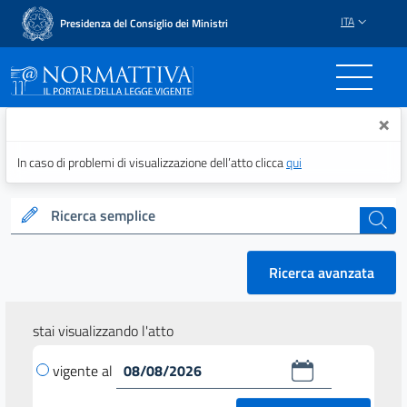
ITA
Presidenza del Consiglio dei Ministri
Normattiva - Il portale del
×
In caso di problemi di visualizzazione dell’atto clicca
qui
Ricerca semplice
cerca
Ricerca avanzata
stai visualizzando l'atto
vigente al