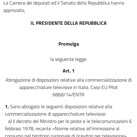
La Camera dei deputati ed il Senato della Repubblica hanno
approvato;
Disposizioni in materia di giustizia e sicurezza
10
IL PRESIDENTE DELLA REPUBBLICA
Capo IV
Disposizioni in materia di trasporti
Promulga
11
Capo V
la seguente legge:
Disposizioni in materia di fiscalità, dogane e aiuti di Stato
Art. 1
12
Abrogazione di disposizioni relative alla commercializzazione di
13
apparecchiature televisive in Italia. Caso EU Pilot
14
6868/14/ENTR
15
1.
Sono abrogate le seguenti disposizioni relative alla
Capo VI
commercializzazione di apparecchiature televisive:
a) il decreto del Ministro per le poste e le telecomunicazioni 6
Disposizioni in materia di lavoro e di politica sociale
febbraio 1978, recante «Norme relative all'immissione al
16
consumo nel territorio nazionale di ricevitori per televisione»,