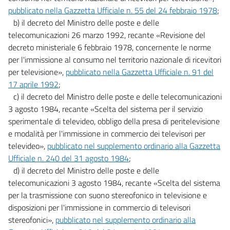
17
pubblicato nella Gazzetta Ufficiale n. 55 del 24 febbraio 1978
;
18
b) il decreto del Ministro delle poste e delle
telecomunicazioni 26 marzo 1992, recante «Revisione del
Capo VII
decreto ministeriale 6 febbraio 1978, concernente le norme
Disposizioni in materia di salute pubblica e sicurezza alimentare
per l'immissione al consumo nel territorio nazionale di ricevitori
19
per televisione»,
pubblicato nella Gazzetta Ufficiale n. 91 del
17 aprile 1992
;
20
c) il decreto del Ministro delle poste e delle telecomunicazioni
Capo VIII
3 agosto 1984, recante «Scelta del sistema per il servizio
sperimentale di televideo, obbligo della presa di peritelevisione
Disposizioni in materia ambientale
21
e modalità per l'immissione in commercio dei televisori per
televideo»,
pubblicato nel supplemento ordinario alla Gazzetta
22
Ufficiale n. 240 del 31 agosto 1984
;
23
d) il decreto del Ministro delle poste e delle
24
telecomunicazioni 3 agosto 1984, recante «Scelta del sistema
per la trasmissione con suono stereofonico in televisione e
Capo IX
disposizioni per l'immissione in commercio di televisori
Disposizioni in materia di energia
stereofonici»,
pubblicato nel supplemento ordinario alla
25