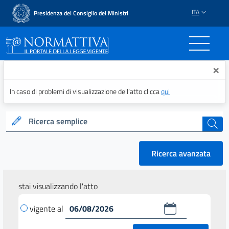
ITA
Presidenza del Consiglio dei Ministri
Normattiva - Il portale del
×
In caso di problemi di visualizzazione dell’atto clicca
qui
Ricerca semplice
cerca
Ricerca avanzata
stai visualizzando l'atto
vigente al