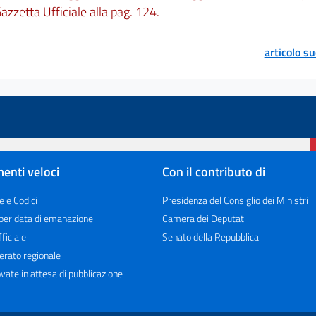
azzetta Ufficiale alla pag. 124.
articolo s
enti veloci
Con il contributo di
e e Codici
Presidenza del Consiglio dei Ministri
 per data di emanazione
Camera dei Deputati
ficiale
Senato della Repubblica
erato regionale
vate in attesa di pubblicazione