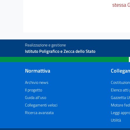
stessa G
Realizzazione e gestione
Istituto Poligrafico e Zecca dello Stato
Normattiva
Collegam
Archivio news
Costituzion
Il progetto
Elenco atti
Guida all'uso
Gazzetta Uf
Collegamenti veloci
Motore fed
Ricerca avanzata
Leggi appro
Utilità