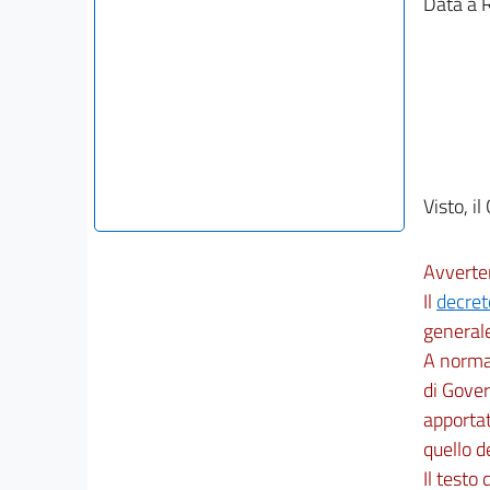
Data a 
Visto, il
Avverte
Il
decret
general
A norma 
di Gover
apportat
quello d
Il testo