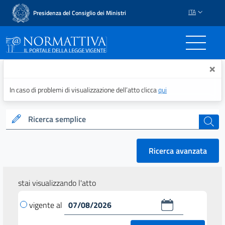
ITA
Presidenza del Consiglio dei Ministri
Normattiva - Il portale del
×
In caso di problemi di visualizzazione dell’atto clicca
qui
Ricerca semplice
cerca
Ricerca avanzata
stai visualizzando l'atto
vigente al