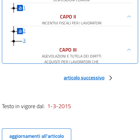
1
CAPO II
INCENTIVI FISCALI PER I LAVORATORI
2
3
CAPO III
AGEVOLAZIONI E TUTELA DEI DIRITTI
ACQUISITI PER I LAVORATORI CHE
RIENTRANO IN ITALIA
4
articolo successivo
5
6
CAPO IV
Testo in vigore dal:
1-3-2015
CAUSE DI DECADENZA
E DISPOSIZIONE FINANZIARIA
7
8
aggiornamenti all'articolo