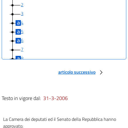
2
3
4
5
6
7
8
9
articolo successivo
10
11
12
Testo in vigore dal:
31-3-2006
13
14
La Camera dei deputati ed il Senato della Repubblica hanno
15
approvato;