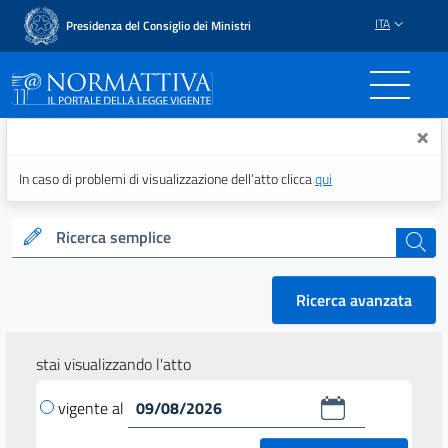
ITA
Presidenza del Consiglio dei Ministri
Normattiva - Il portale del
×
In caso di problemi di visualizzazione dell’atto clicca
qui
Ricerca semplice
cerca
Ricerca avanzata
stai visualizzando l'atto
vigente al