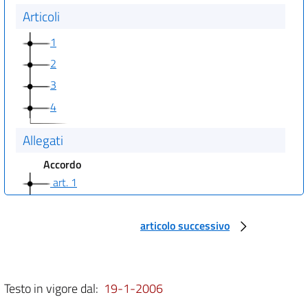
Articoli
1
2
3
4
Allegati
Accordo
art. 1
art. 2
art. 3
articolo successivo
art. 4
art. 5
Testo in vigore dal:
19-1-2006
art. 6