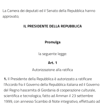
art. 7
art. 8
La Camera dei deputati ed il Senato della Repubblica hanno
art. 9
approvato;
art. 10
IL PRESIDENTE DELLA REPUBBLICA
art. 11
art. 12
Promulga
art. 13
art. 14
la seguente legge:
Agreement
Art. 1
Agreement
Autorizzazione alla ratifica
1.
Il Presidente della Repubblica è autorizzato a ratificare
l'Accordo fra il Governo della Repubblica italiana ed il Governo
del Regno hascemita di Giordania di cooperazione culturale,
scientifica e tecnologica, fatto ad Amman il 23 settembre
1999, con annesso Scambio di Note integrativo, effettuato ad