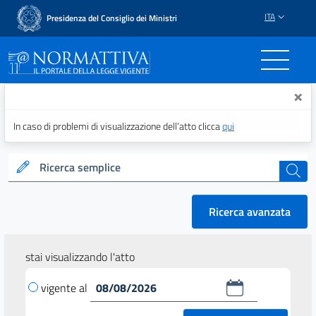
ITA
Presidenza del Consiglio dei Ministri
Normattiva - Il portale del
×
In caso di problemi di visualizzazione dell’atto clicca
qui
Ricerca semplice
cerca
Ricerca avanzata
stai visualizzando l'atto
vigente al