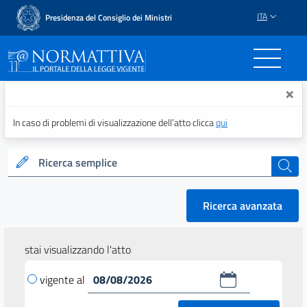
ITA
Presidenza del Consiglio dei Ministri
Normattiva - Il portale del
×
In caso di problemi di visualizzazione dell’atto clicca
qui
Ricerca semplice
cerca
Ricerca avanzata
stai visualizzando l'atto
vigente al