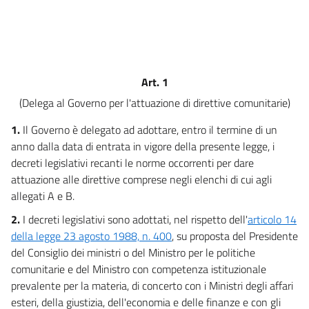
11
12
13
Art. 1
14
(Delega al Governo per l'attuazione di direttive comunitarie)
15
16
1.
Il Governo è delegato ad adottare, entro il termine di un
anno dalla data di entrata in vigore della presente legge, i
17
decreti legislativi recanti le norme occorrenti per dare
18
attuazione alle direttive comprese negli elenchi di cui agli
19
allegati A e B.
20
2.
I decreti legislativi sono adottati, nel rispetto dell'
articolo 14
21
della legge 23 agosto 1988, n. 400
, su proposta del Presidente
del Consiglio dei ministri o del Ministro per le politiche
22
comunitarie e del Ministro con competenza istituzionale
23
prevalente per la materia, di concerto con i Ministri degli affari
24
esteri, della giustizia, dell'economia e delle finanze e con gli