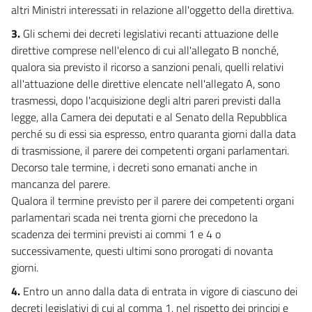
altri Ministri interessati in relazione all'oggetto della direttiva.
25
26
3.
Gli schemi dei decreti legislativi recanti attuazione delle
direttive comprese nell'elenco di cui all'allegato B nonché,
27
qualora sia previsto il ricorso a sanzioni penali, quelli relativi
28
all'attuazione delle direttive elencate nell'allegato A, sono
29
trasmessi, dopo l'acquisizione degli altri pareri previsti dalla
legge, alla Camera dei deputati e al Senato della Repubblica
30
perché su di essi sia espresso, entro quaranta giorni dalla data
31
di trasmissione, il parere dei competenti organi parlamentari.
Decorso tale termine, i decreti sono emanati anche in
Allegati
mancanza del parere.
Qualora il termine previsto per il parere dei competenti organi
Allegato A
parlamentari scada nei trenta giorni che precedono la
Allegato A
scadenza dei termini previsti ai commi 1 e 4 o
Allegato B
successivamente, questi ultimi sono prorogati di novanta
Allegato B
giorni.
4.
Entro un anno dalla data di entrata in vigore di ciascuno dei
decreti legislativi di cui al comma 1, nel rispetto dei principi e