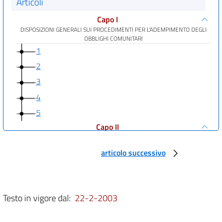
Articoli
Capo I
DISPOSIZIONI GENERALI SUI PROCEDIMENTI PER L'ADEMPIMENTO DEGLI
OBBLIGHI COMUNITARI
1
2
3
4
5
Capo II
DISPOSIZIONI PARTICOLARI DI ADEMPIMENTO,
CRITERI SPECIFICI DI DELEGA LEGISLATIVA
articolo successivo
6
7
8
Testo in vigore dal:
22-2-2003
9
10