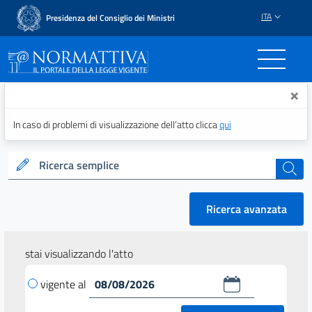
ITA
Presidenza del Consiglio dei Ministri
Normattiva - Il portale del
×
In caso di problemi di visualizzazione dell’atto clicca
qui
Ricerca semplice
cerca
Ricerca avanzata
stai visualizzando l'atto
vigente al