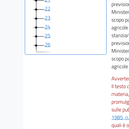
previsio
22
Minister
23
scopo pa
24
agricole
stanziam
25
previsio
26
Minister
scopo pa
agricole 
Avverte
Il testo
materia,
promulga
sulle pu
1985, n
quali è o