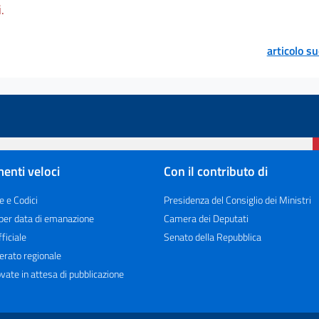
.
articolo s
enti veloci
Con il contributo di
e e Codici
Presidenza del Consiglio dei Ministri
 per data di emanazione
Camera dei Deputati
ficiale
Senato della Repubblica
erato regionale
vate in attesa di pubblicazione