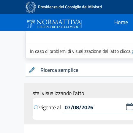
Presidenza del Consiglio dei Ministri
Home
current
Normattiva - Il po
In caso di problemi di visualizzazione dell’atto clicca
Ricerca semplice
stai visualizzando l'atto
vigente al