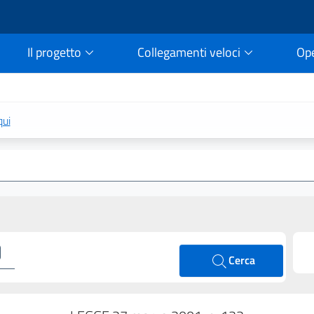
Il progetto
Collegamenti veloci
Op
rtale della legge vigent
qui
Cerca