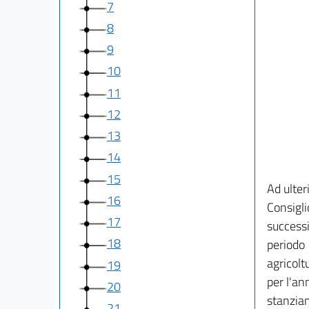
7
8
9
10
11
12
13
14
15
Ad ulter
16
Consigli
17
successi
18
periodo 
agricolt
19
per l'an
20
stanziam
21