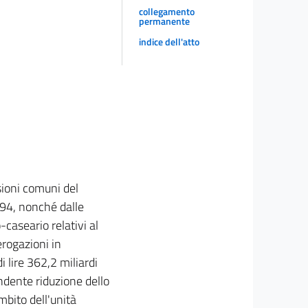
collegamento
permanente
indice dell'atto
sioni comuni del
994, nonché dalle
-caseario relativi al
erogazioni in
i lire 362,2 miliardi
ndente riduzione dello
mbito dell'unità