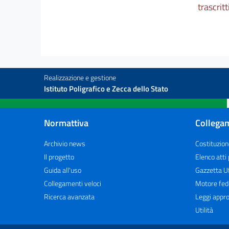
trascritti
Realizzazione e gestione
Istituto Poligrafico e Zecca dello Stato
Normattiva
Collegam
Archivio news
Costituzion
Il progetto
Elenco atti
Guida all'uso
Gazzetta Uf
Collegamenti veloci
Motore fed
Ricerca avanzata
Leggi appro
Utilità