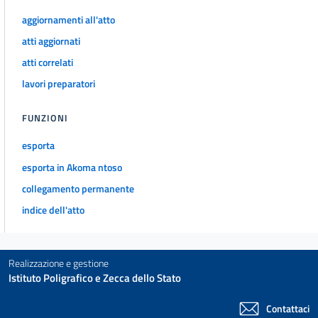
aggiornamenti all'atto
DISPOSIZIONI IN MATERIA DI IMPOSTA SUL VALORE AGGIUNTO E
ALTRE
atti aggiornati
IMPOSTE INDIRETTE
atti correlati
31
lavori preparatori
32
33
FUNZIONI
CAPO VIII
esporta
DISPOSIZIONI IN MATERIA DI RISCOSSIONE E DI GIOCHI E
esporta in Akoma ntoso
ALTRE
DISPOSIZIONI FISCALI
collegamento permanente
34
indice dell'atto
35
36
Realizzazione e gestione
37
Istituto Poligrafico e Zecca dello Stato
38
Contattaci
39