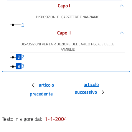
Capo I
DISPOSIZIONI DI CARATTERE FINANZIARIO
1
Capo II
DISPOSIZIONI PER LA RIDUZIONE DEL CARICO FISCALE DELLE
FAMIGLIE
2
3
Capo III
articolo
articolo
DISPOSIZIONI FISCALI PER FAVORIRE LO SVILUPPO EQUILIBRATO
successivo
4
precedente
5
6
Testo in vigore dal:
1-1-2004
7
8