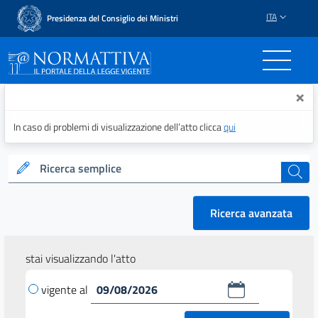
ITA
Presidenza del Consiglio dei Ministri
Normattiva - Il portale del
×
In caso di problemi di visualizzazione dell’atto clicca
qui
Ricerca semplice
cerca
Ricerca avanzata
stai visualizzando l'atto
vigente al