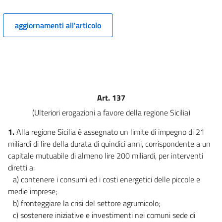
9
aggiornamenti all'articolo
10
11
12
13
14
Art. 137
15
(Ulteriori erogazioni a favore della regione Sicilia)
16
1.
Alla regione Sicilia è assegnato un limite di impegno di 21
17
miliardi di lire della durata di quindici anni, corrispondente a un
Capo IV
capitale mutuabile di almeno lire 200 miliardi, per interventi
diretti a:
DISPOSIZIONI IN MATERIA DI FISCALITÀ SUGLI IMMOBILI
a) contenere i consumi ed i costi energetici delle piccole e
18
medie imprese;
19
b) fronteggiare la crisi del settore agrumicolo;
20
c) sostenere iniziative e investimenti nei comuni sede di