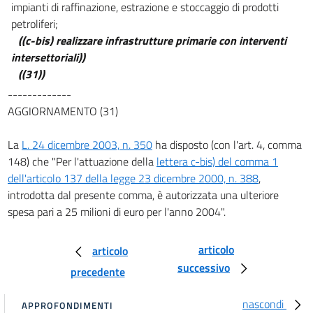
impianti di raffinazione, estrazione e stoccaggio di prodotti
CAPO V
petroliferi;
DISPOSIZIONI IN MATERIA DI TASSAZIONE DELL'ENERGIA
((c-bis) realizzare infrastrutture primarie con interventi
21
intersettoriali))
22
((31))
-------------
23
AGGIORNAMENTO (31)
24
25
La
L. 24 dicembre 2003, n. 350
ha disposto (con l'art. 4, comma
26
148) che "Per l'attuazione della
lettera c-bis) del comma 1
dell'articolo 137 della legge 23 dicembre 2000, n. 388
,
27
introdotta dal presente comma, è autorizzata una ulteriore
28
spesa pari a 25 milioni di euro per l'anno 2004".
29
CAPO VI
articolo
articolo
successivo
precedente
DISPOSIZIONI DI ADEGUAMENTO ALL'ORDINAMENTO COMUNITARIO
30
nascondi
APPROFONDIMENTI
CAPO VII