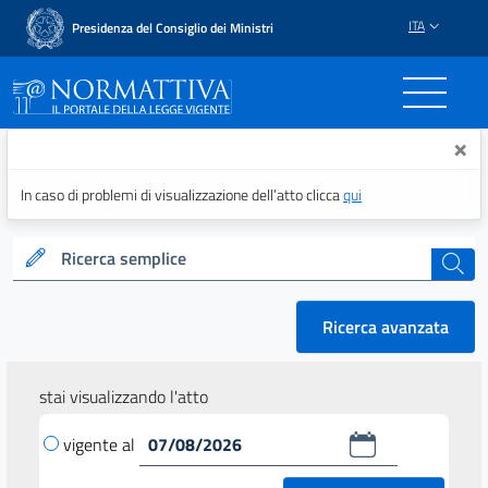
ITA
Presidenza del Consiglio dei Ministri
Normattiva - Il portale del
×
In caso di problemi di visualizzazione dell’atto clicca
qui
Ricerca semplice
cerca
Ricerca avanzata
stai visualizzando l'atto
vigente al