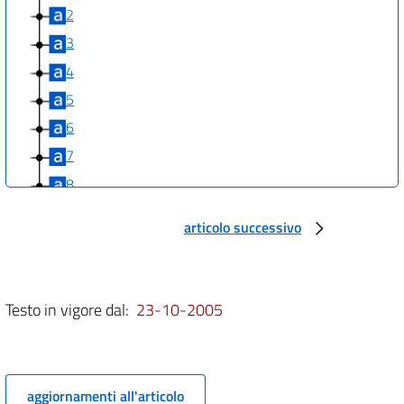
2
3
4
5
6
7
8
Allegati
articolo successivo
Allegato I
Allegato I
Testo in vigore dal:
23-10-2005
aggiornamenti all'articolo