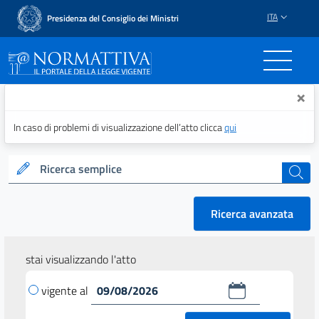
ITA
Presidenza del Consiglio dei Ministri
Normattiva - Il portale del
×
In caso di problemi di visualizzazione dell’atto clicca
qui
Ricerca semplice
cerca
Ricerca avanzata
stai visualizzando l'atto
vigente al