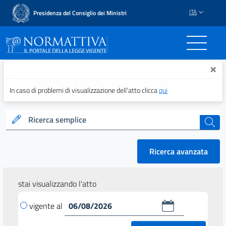
ITA
Presidenza del Consiglio dei Ministri
Normattiva - Il portale del
×
In caso di problemi di visualizzazione dell’atto clicca
qui
Ricerca semplice
cerca
Ricerca avanzata
stai visualizzando l'atto
vigente al