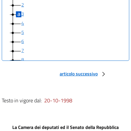
2
3
4
5
6
7
8
9
articolo successivo
10
11
Testo in vigore dal:
20-10-1998
La Camera dei deputati ed il Senato della Repubblica