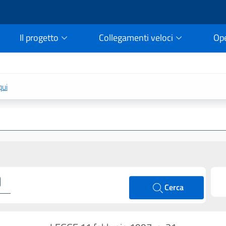
Il progetto
Collegamenti veloci
Op
rtale della legge vigent
qui
Cerca