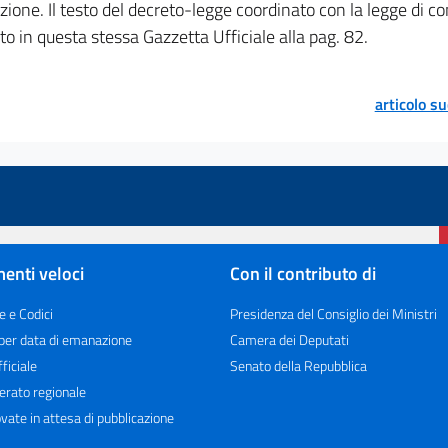
zione. Il testo del decreto-legge coordinato con la legge di c
to in questa stessa Gazzetta Ufficiale alla pag. 82.
articolo s
enti veloci
Con il contributo di
e e Codici
Presidenza del Consiglio dei Ministri
 per data di emanazione
Camera dei Deputati
ficiale
Senato della Repubblica
erato regionale
vate in attesa di pubblicazione