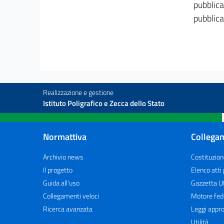
pubblica
pubblica
Realizzazione e gestione
Istituto Poligrafico e Zecca dello Stato
Normattiva
Collegam
Archivio news
Costituzion
Il progetto
Elenco atti
Guida all'uso
Gazzetta Uf
Collegamenti veloci
Motore fed
Ricerca avanzata
Leggi appro
Utilità