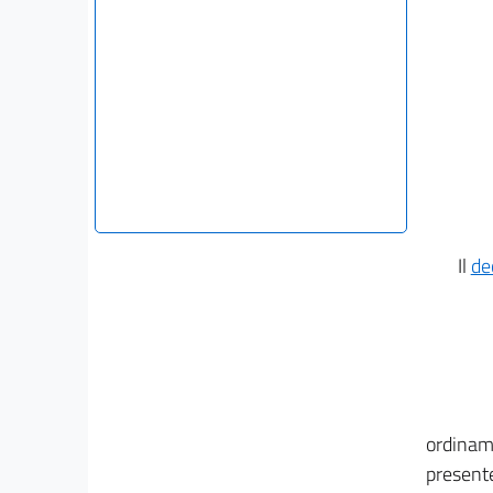
Il
de
ordiname
presente