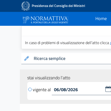
Presidenza del Consiglio dei Ministri
Home
current
Normattiva - Il po
In caso di problemi di visualizzazione dell’atto clicca
Ricerca semplice
stai visualizzando l'atto
vigente al