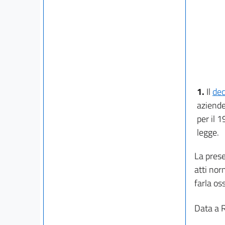
1.
Il
dec
aziende
per il 
legge.
La prese
atti nor
farla os
Data a 