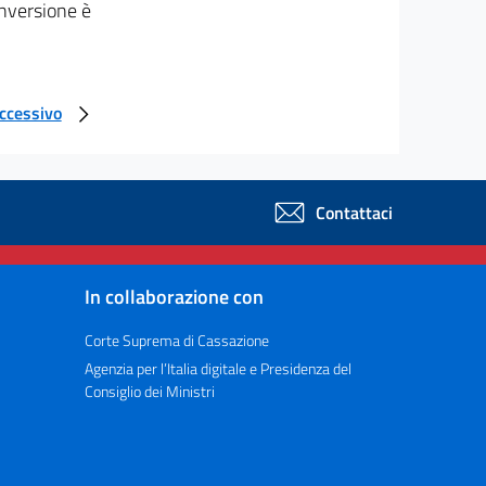
onversione è
uccessivo
Contattaci
In collaborazione con
Corte Suprema di Cassazione
Agenzia per l’Italia digitale e Presidenza del
Consiglio dei Ministri