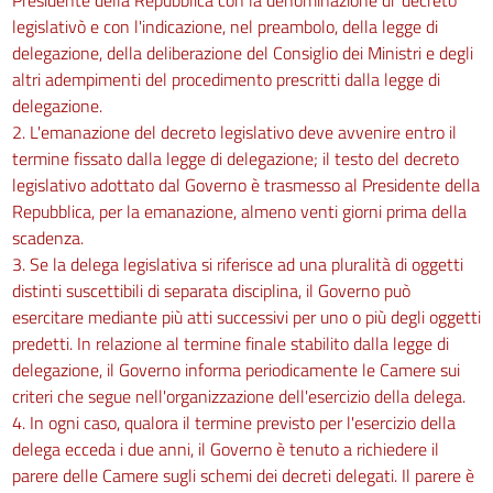
PRODUZIONE INDUSTRIALE
legislativò e con l'indicazione, nel preambolo, della legge di
42
delegazione, della deliberazione del Consiglio dei Ministri e degli
43
altri adempimenti del procedimento prescritti dalla legge di
44
delegazione.
2. L'emanazione del decreto legislativo deve avvenire entro il
45
termine fissato dalla legge di delegazione; il testo del decreto
46
legislativo adottato dal Governo è trasmesso al Presidente della
47
Repubblica, per la emanazione, almeno venti giorni prima della
48
scadenza.
3. Se la delega legislativa si riferisce ad una pluralità di oggetti
49
distinti suscettibili di separata disciplina, il Governo può
50
esercitare mediante più atti successivi per uno o più degli oggetti
TITOLO II
predetti. In relazione al termine finale stabilito dalla legge di
DISPOSIZIONI PARTICOLARI DI ADEMPIMENTO
delegazione, il Governo informa periodicamente le Camere sui
DIRETTO E CRITERI SPECIALI
criteri che segue nell'organizzazione dell'esercizio della delega.
DI DELEGA LEGISLATIVA
CAPO VIII
4. In ogni caso, qualora il termine previsto per l'esercizio della
TELECOMUNICAZIONI
delega ecceda i due anni, il Governo è tenuto a richiedere il
51
parere delle Camere sugli schemi dei decreti delegati. Il parere è