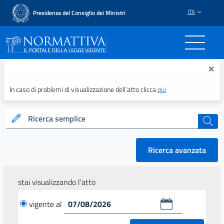
ITA
Presidenza del Consiglio dei Ministri
Normattiva - Il portale del
×
In caso di problemi di visualizzazione dell’atto clicca
qui
Ricerca semplice
cerca
Ricerca avanzata
stai visualizzando l'atto
vigente al