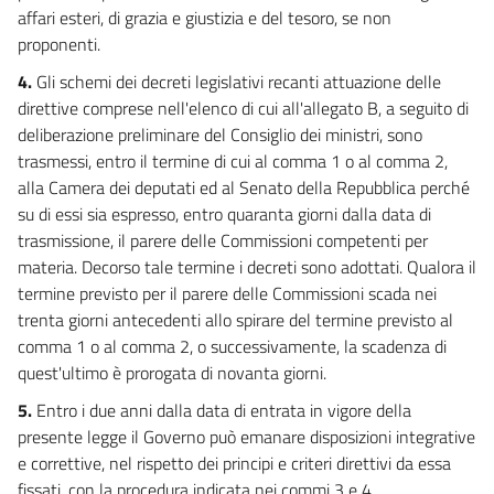
affari esteri, di grazia e giustizia e del tesoro, se non
DI DELEGA LEGISLATIVA
CAPO IV
proponenti.
FINANZE
4.
Gli schemi dei decreti legislativi recanti attuazione delle
26
direttive comprese nell'elenco di cui all'allegato B, a seguito di
27
deliberazione preliminare del Consiglio dei ministri, sono
TITOLO II
trasmessi, entro il termine di cui al comma 1 o al comma 2,
DISPOSIZIONI PARTICOLARI DI ADEMPIMENTO
alla Camera dei deputati ed al Senato della Repubblica perché
DIRETTO E CRITERI SPECIALI
su di essi sia espresso, entro quaranta giorni dalla data di
DI DELEGA LEGISLATIVA
CAPO V
trasmissione, il parere delle Commissioni competenti per
SANITÀ E AMBIENTE
materia. Decorso tale termine i decreti sono adottati. Qualora il
28
termine previsto per il parere delle Commissioni scada nei
29
trenta giorni antecedenti allo spirare del termine previsto al
comma 1 o al comma 2, o successivamente, la scadenza di
30
quest'ultimo è prorogata di novanta giorni.
31
5.
Entro i due anni dalla data di entrata in vigore della
32
presente legge il Governo può emanare disposizioni integrative
33
e correttive, nel rispetto dei principi e criteri direttivi da essa
34
fissati, con la procedura indicata nei commi 3 e 4.