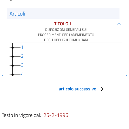
Articoli
TITOLO I
DISPOSIZIONI GENERALI SUI
PROCEDIMENTI PER L'ADEMPIMENTO
DEGLI OBBLIGHI COMUNITARI
1
2
3
4
5
articolo successivo
6
7
8
Testo in vigore dal:
25-2-1996
TITOLO II
DISPOSIZIONI PARTICOLARI DI ADEMPIMENTO