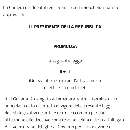
DIRETTO E CRITERI SPECIALI
DI DELEGA LEGISLATIVA
La Camera dei deputati ed il Senato della Repubblica hanno
CAPO I
approvato;
LIBERA CIRCOLAZIONE E DIRITTI
FONDAMENTALI
IL PRESIDENTE DELLA REPUBBLICA
9
10
PROMULGA
11
12
la seguente legge:
13
Art. 1
14
(Delega al Governo per l'attuazione di
15
direttive comunitarie).
16
1.
Il Governo è delegato ad emanare, entro il termine di un
17
anno dalla data di entrata in vigore della presente legge, i
18
decreti legislativi recanti le norme occorrenti per dare
19
attuazione alle direttive comprese nell'elenco di cui all'allegato
A. Ove ricorrano deleghe al Governo per l'emanazione di
20