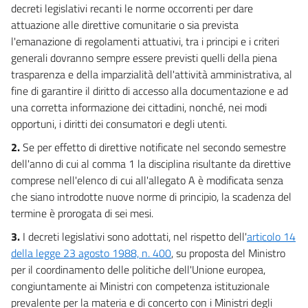
decreti legislativi recanti le norme occorrenti per dare
TITOLO II
attuazione alle direttive comunitarie o sia prevista
DISPOSIZIONI PARTICOLARI DI ADEMPIMENTO
l'emanazione di regolamenti attuativi, tra i principi e i criteri
DIRETTO E CRITERI SPECIALI
DI DELEGA LEGISLATIVA
generali dovranno sempre essere previsti quelli della piena
CAPO II
trasparenza e della imparzialità dell'attività amministrativa, al
CREDITO E RISPARMIO
fine di garantire il diritto di accesso alla documentazione e ad
21
una corretta informazione dei cittadini, nonché, nei modi
22
opportuni, i diritti dei consumatori e degli utenti.
23
2.
Se per effetto di direttive notificate nel secondo semestre
24
dell'anno di cui al comma 1 la disciplina risultante da direttive
comprese nell'elenco di cui all'allegato A è modificata senza
TITOLO II
che siano introdotte nuove norme di principio, la scadenza del
DISPOSIZIONI PARTICOLARI DI ADEMPIMENTO
DIRETTO E CRITERI SPECIALI
termine è prorogata di sei mesi.
DI DELEGA LEGISLATIVA
CAPO III
3.
I decreti legislativi sono adottati, nel rispetto dell'
articolo 14
PROTEZIONE DEL CONSUMATORE
della legge 23 agosto 1988, n. 400
, su proposta del Ministro
25
per il coordinamento delle politiche dell'Unione europea,
TITOLO II
congiuntamente ai Ministri con competenza istituzionale
DISPOSIZIONI PARTICOLARI DI ADEMPIMENTO
prevalente per la materia e di concerto con i Ministri degli
DIRETTO E CRITERI SPECIALI