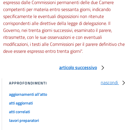
52
espresso dalle Commissioni permanenti delle due Camere
competenti per materia entro sessanta giorni, indicando
53
specificamente le eventuali disposizioni non ritenute
TITOLO II
corrispondenti alle direttive della legge di delegazione. Il
DISPOSIZIONI PARTICOLARI DI ADEMPIMENTO
Governo, nei trenta giorni successivi, esaminato il parere,
DIRETTO E CRITERI
SPECIALI
ritrasmette, con le sue osservazioni e con eventuali
DI DELEGA LEGISLATIVA
modificazioni, i testi alle Commissioni per il parere definitivo che
CAPO IX
deve essere espresso entro trenta giorni".
RELAZIONI CON LA COMUNITÀ
54
articolo successivo
55
56
nascondi
APPROFONDIMENTI
57
aggiornamenti all'atto
58
atti aggiornati
59
atti correlati
Allegati
lavori preparatori
Allegato A