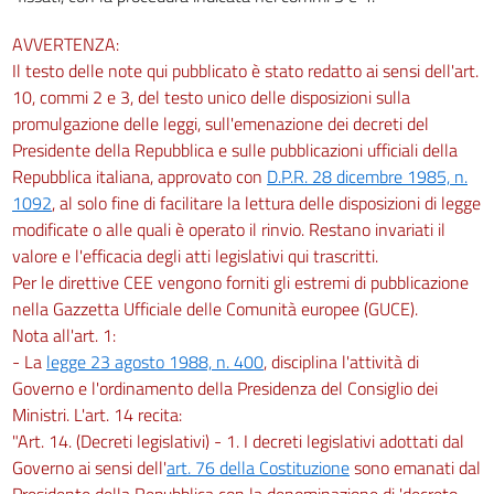
35
AVVERTENZA:
36
Il testo delle note qui pubblicato è stato redatto ai sensi dell'art.
10, commi 2 e 3, del testo unico delle disposizioni sulla
37
promulgazione delle leggi, sull'emenazione dei decreti del
38
Presidente della Repubblica e sulle pubblicazioni ufficiali della
39
Repubblica italiana, approvato con
D.P.R. 28 dicembre 1985, n.
TITOLO II
1092
, al solo fine di facilitare la lettura delle disposizioni di legge
DISPOSIZIONI PARTICOLARI DI ADEMPIMENTO
modificate o alle quali è operato il rinvio. Restano invariati il
DIRETTO E CRITERI SPECIALI
valore e l'efficacia degli atti legislativi qui trascritti.
DI DELEGA LEGISLATIVA
Per le direttive CEE vengono forniti gli estremi di pubblicazione
CAPO VI
LAVORO
nella Gazzetta Ufficiale delle Comunità europee (GUCE).
40
Nota all'art. 1:
- La
legge 23 agosto 1988, n. 400
, disciplina l'attività di
41
Governo e l'ordinamento della Presidenza del Consiglio dei
TITOLO II
Ministri. L'art. 14 recita:
DISPOSIZIONI PARTICOLARI DI ADEMPIMENTO
DIRETTO E CRITERI SPECIALI
"Art. 14. (Decreti legislativi) - 1. I decreti legislativi adottati dal
DI DELEGA LEGISLATIVA
Governo ai sensi dell'
art. 76 della Costituzione
sono emanati dal
CAPO VII
Presidente della Repubblica con la denominazione di 'decreto