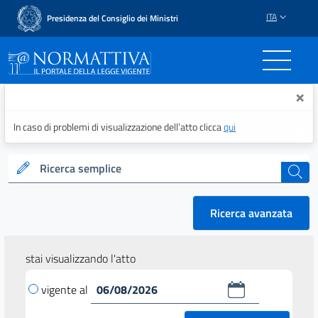
ITA
Presidenza del Consiglio dei Ministri
Normattiva - Il portale del
×
In caso di problemi di visualizzazione dell’atto clicca
qui
Ricerca semplice
cerca
Ricerca avanzata
stai visualizzando l'atto
vigente al