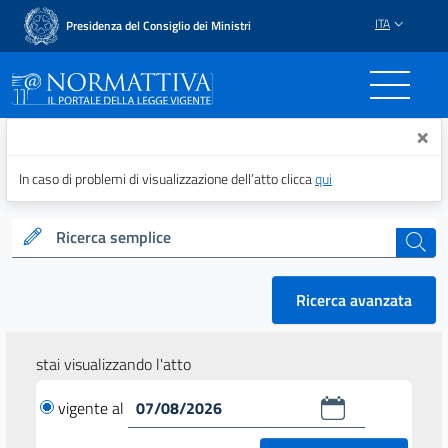
ITA
Presidenza del Consiglio dei Ministri
Normattiva - Il portale del
×
In caso di problemi di visualizzazione dell’atto clicca
qui
Ricerca semplice
cerca
Ricerca avanzata
stai visualizzando l'atto
vigente al