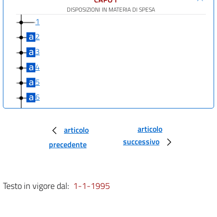
DISPOSIZIONI IN MATERIA DI SPESA
1
2
3
4
5
6
7
8
articolo
articolo
successivo
9
precedente
10
11
Testo in vigore dal:
1-1-1995
12
13