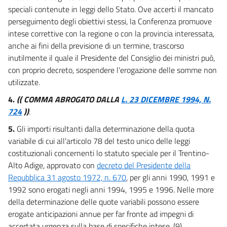
speciali contenute in leggi dello Stato. Ove accerti il mancato
perseguimento degli obiettivi stessi, la Conferenza promuove
intese correttive con la regione o con la provincia interessata,
anche ai fini della previsione di un termine, trascorso
inutilmente il quale il Presidente del Consiglio dei ministri può,
con proprio decreto, sospendere l'erogazione delle somme non
utilizzate.
4.
(( COMMA ABROGATO DALLA
L. 23 DICEMBRE 1994, N.
724
))
.
5.
Gli importi risultanti dalla determinazione della quota
variabile di cui all'articolo 78 del testo unico delle leggi
costituzionali concernenti lo statuto speciale per il Trentino-
Alto Adige, approvato con
decreto del Presidente della
Repubblica 31 agosto 1972, n. 670
, per gli anni 1990, 1991 e
1992 sono erogati negli anni 1994, 1995 e 1996. Nelle more
della determinazione delle quote variabili possono essere
erogate anticipazioni annue per far fronte ad impegni di
accertata urgenza sulla base di specifiche intese. (9)