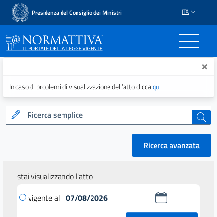
ITA
Presidenza del Consiglio dei Ministri
Normattiva - Il portale del
×
In caso di problemi di visualizzazione dell’atto clicca
qui
Ricerca semplice
cerca
Ricerca avanzata
stai visualizzando l'atto
vigente al