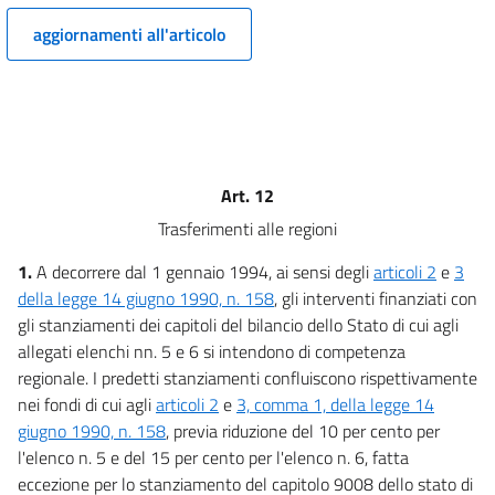
Capo II
DISPOSIZIONI
aggiornamenti all'articolo
IN MATERIA DI ENTRATE
14
15
16
17
Art. 12
Allegati
Trasferimenti alle regioni
Elenco
1.
A decorrere dal 1 gennaio 1994, ai sensi degli
articoli 2
e
3
Elenco
della legge 14 giugno 1990, n. 158
, gli interventi finanziati con
gli stanziamenti dei capitoli del bilancio dello Stato di cui agli
Tabelle
allegati elenchi nn. 5 e 6 si intendono di competenza
Tabelle
regionale. I predetti stanziamenti confluiscono rispettivamente
nei fondi di cui agli
articoli 2
e
3, comma 1, della legge 14
giugno 1990, n. 158
, previa riduzione del 10 per cento per
l'elenco n. 5 e del 15 per cento per l'elenco n. 6, fatta
eccezione per lo stanziamento del capitolo 9008 dello stato di