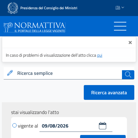
ITA
Presidenza del Consiglio dei Ministri
Normattiva - Il portale del
×
In caso di problemi di visualizzazione dell’atto clicca
qui
Ricerca semplice
cerca
Ricerca avanzata
stai visualizzando l'atto
vigente al