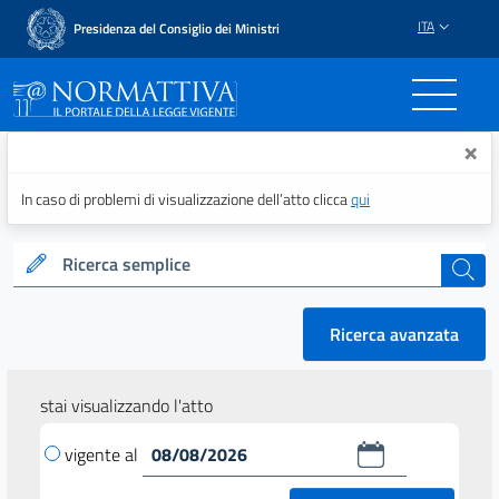
ITA
Presidenza del Consiglio dei Ministri
Normattiva - Il portale del
×
In caso di problemi di visualizzazione dell’atto clicca
qui
Ricerca semplice
cerca
Ricerca avanzata
stai visualizzando l'atto
vigente al