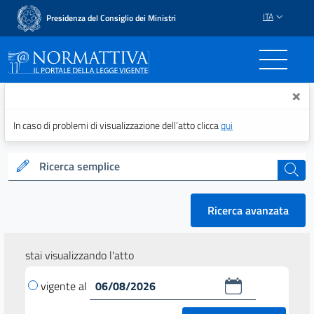
ITA
Presidenza del Consiglio dei Ministri
Normattiva - Il portale del
×
In caso di problemi di visualizzazione dell’atto clicca
qui
Ricerca semplice
cerca
Ricerca avanzata
stai visualizzando l'atto
vigente al