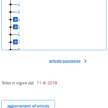
2
3
4
5
6
7
8
9
articolo successivo
10
11
12
Testo in vigore dal:
11-8-2018
aggiornamenti all'articolo