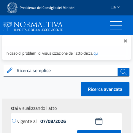
ITA
Presidenza del Consiglio dei Ministri
Normattiva - Il portale del
×
In caso di problemi di visualizzazione dell’atto clicca
qui
Ricerca semplice
cerca
Ricerca avanzata
stai visualizzando l'atto
vigente al