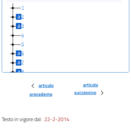
1
2
3
4
5
6
7
8
9
articolo
articolo
10
successivo
precedente
11
12
13
Testo in vigore dal:
22-2-2014
14