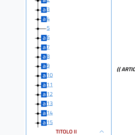
3
4
5
6
7
8
9
(( ART
10
11
12
13
14
15
TITOLO II