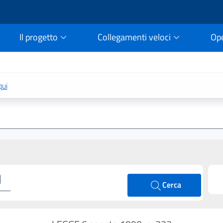
Il progetto
Collegamenti veloci
Op
rtale della legge vigent
qui
Cerca