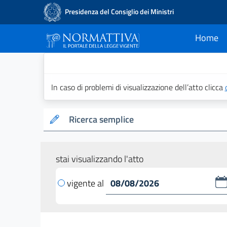
Presidenza del Consiglio dei Ministri
Home
current
Normattiva - Il po
In caso di problemi di visualizzazione dell’atto clicca
Ricerca semplice
stai visualizzando l'atto
vigente al