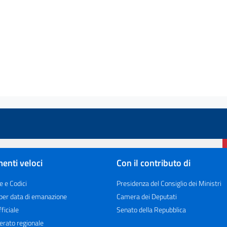
enti veloci
Con il contributo di
e e Codici
Presidenza del Consiglio dei Ministri
 per data di emanazione
Camera dei Deputati
ficiale
Senato della Repubblica
erato regionale