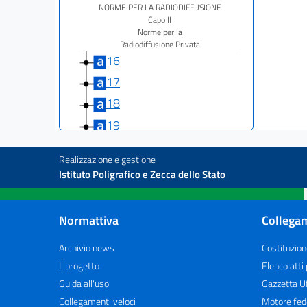
NORME PER LA RADIODIFFUSIONE
Capo II
Norme per la
Radiodiffusione Privata
16
17
18
19
20
Realizzazione e gestione
21
Istituto Poligrafico e Zecca dello Stato
22
23
Normattiva
Collegam
24
Archivio news
Costituzion
TITOLO II
Il progetto
Elenco atti
NORME PER LA RADIODIFFUSIONE
Capo III
Guida all'uso
Gazzetta Uf
NORME PER LA CONCESSIONARIA
Collegamenti veloci
Motore fed
DEL SERVIZIO PUBBLICO