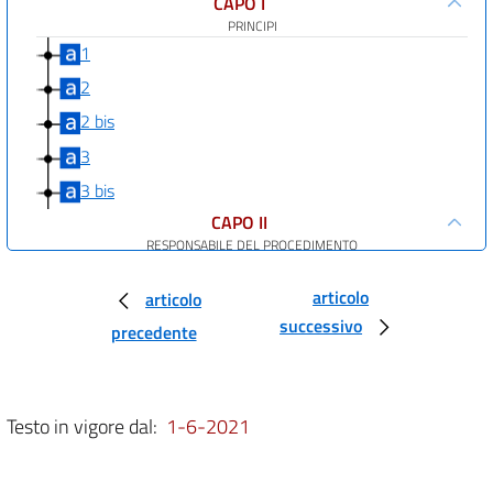
CAPO I
PRINCIPI
1
2
2 bis
3
3 bis
CAPO II
RESPONSABILE DEL PROCEDIMENTO
4
articolo
articolo
5
successivo
precedente
6
6 bis
CAPO III
Testo in vigore dal:
1-6-2021
PARTECIPAZIONE
AL PROCEDIMENTO AMMINISTRATIVO
7