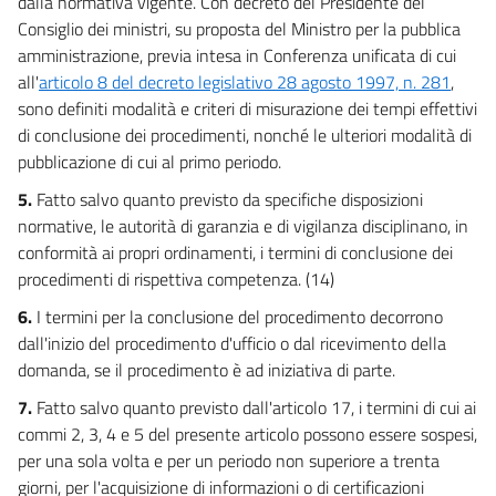
dalla normativa vigente. Con decreto del Presidente del
CAPO VI
Consiglio dei ministri, su proposta del Ministro per la pubblica
DISPOSIZIONI FINALI
amministrazione, previa intesa in Conferenza unificata di cui
29
all'
articolo 8 del decreto legislativo 28 agosto 1997, n. 281
,
sono definiti modalità e criteri di misurazione dei tempi effettivi
30
di conclusione dei procedimenti, nonché le ulteriori modalità di
31
pubblicazione di cui al primo periodo.
5.
Fatto salvo quanto previsto da specifiche disposizioni
normative, le autorità di garanzia e di vigilanza disciplinano, in
conformità ai propri ordinamenti, i termini di conclusione dei
procedimenti di rispettiva competenza. (14)
6.
I termini per la conclusione del procedimento decorrono
dall'inizio del procedimento d'ufficio o dal ricevimento della
domanda, se il procedimento è ad iniziativa di parte.
7.
Fatto salvo quanto previsto dall'articolo 17, i termini di cui ai
commi 2, 3, 4 e 5 del presente articolo possono essere sospesi,
per una sola volta e per un periodo non superiore a trenta
giorni, per l'acquisizione di informazioni o di certificazioni