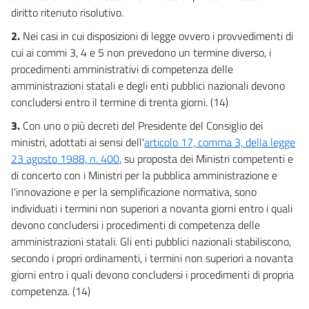
15
diritto ritenuto risolutivo.
16
2.
Nei casi in cui disposizioni di legge ovvero i provvedimenti di
17
cui ai commi 3, 4 e 5 non prevedono un termine diverso, i
17 bis
procedimenti amministrativi di competenza delle
amministrazioni statali e degli enti pubblici nazionali devono
18
concludersi entro il termine di trenta giorni. (14)
18 bis
3.
Con uno o più decreti del Presidente del Consiglio dei
19
ministri, adottati ai sensi dell'
articolo 17, comma 3, della legge
19 bis
23 agosto 1988, n. 400
, su proposta dei Ministri competenti e
di concerto con i Ministri per la pubblica amministrazione e
20
l'innovazione e per la semplificazione normativa, sono
21
individuati i termini non superiori a novanta giorni entro i quali
((CAPO IV-BIS
devono concludersi i procedimenti di competenza delle
EFFICACIA ED INVALIDITÀ DEL PROVVEDIMENTO AMMINISTRATIVO.
amministrazioni statali. Gli enti pubblici nazionali stabiliscono,
REVOCA E RECESSO))
secondo i propri ordinamenti, i termini non superiori a novanta
21 bis
giorni entro i quali devono concludersi i procedimenti di propria
21 ter
competenza. (14)
21 quater