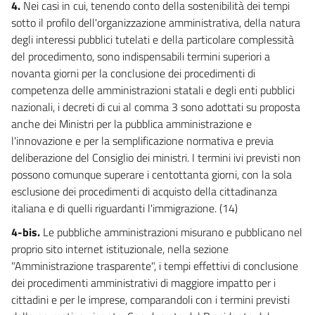
4.
Nei casi in cui, tenendo conto della sostenibilità dei tempi
21 quinquies
sotto il profilo dell'organizzazione amministrativa, della natura
21 sexies
degli interessi pubblici tutelati e della particolare complessità
del procedimento, sono indispensabili termini superiori a
21 septies
novanta giorni per la conclusione dei procedimenti di
21 octies
competenza delle amministrazioni statali e degli enti pubblici
21 novies
nazionali, i decreti di cui al comma 3 sono adottati su proposta
anche dei Ministri per la pubblica amministrazione e
21 decies
l'innovazione e per la semplificazione normativa e previa
CAPO V
deliberazione del Consiglio dei ministri. I termini ivi previsti non
ACCESSO AI DOCUMENTI AMMINISTRATIVI
possono comunque superare i centottanta giorni, con la sola
22
esclusione dei procedimenti di acquisto della cittadinanza
23
italiana e di quelli riguardanti l'immigrazione. (14)
24
4-bis.
Le pubbliche amministrazioni misurano e pubblicano nel
25
proprio sito internet istituzionale, nella sezione
"Amministrazione trasparente", i tempi effettivi di conclusione
26
dei procedimenti amministrativi di maggiore impatto per i
27
cittadini e per le imprese, comparandoli con i termini previsti
28