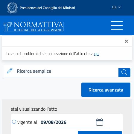
ITA
Presidenza del Consiglio dei Ministri
Normattiva - Il portale del
×
In caso di problemi di visualizzazione dell’atto clicca
qui
Ricerca semplice
cerca
Ricerca avanzata
stai visualizzando l'atto
vigente al