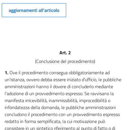
8
aggiornamenti all'articolo
9
10
10 bis
11
12
Art. 2
13
(Conclusione del procedimento)
CAPO IV
1.
Ove il procedimento consegua obbligatoriamente ad
SEMPLIFICAZIONE
un'istanza, ovvero debba essere iniziato d'ufficio, le pubbliche
DELL'AZIONE AMMINISTRATIVA
14
amministrazioni hanno il dovere di concluderlo mediante
l'adozione di un provvedimento espresso. Se ravvisano la
14 bis
manifesta irricevibilità, inammissibilità, improcedibilità o
14 ter
infondatezza della domanda, le pubbliche amministrazioni
14 quater
concludono il procedimento con un provvedimento espresso
redatto in forma semplificata, la cui motivazione può
14 quinquies
consistere in un sintetico riferimento al punto di fatto o di