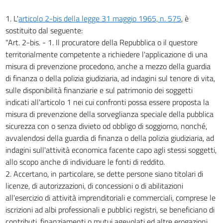
20
1. L'
articolo 2-bis della legge 31 maggio 1965, n. 575
, è
Capo III.
sostituito dal seguente:
MODIFICHE DEL CODICE PENALE. DISPOSIZIONI DIVERSE
"Art. 2-bis. - 1. Il procuratore della Repubblica o il questore
DI ATTUAZIONE E TRANSITORIE.
ABROGAZIONE DI NORME
territorialmente competente a richiedere l'applicazione di una
21
misura di prevenzione procedono, anche a mezzo della guardia
di finanza o della polizia giudiziaria, ad indagini sul tenore di vita,
22
sulle disponibilità finanziarie e sul patrimonio dei soggetti
23
indicati all'articolo 1 nei cui confronti possa essere proposta la
24
misura di prevenzione della sorveglianza speciale della pubblica
sicurezza con o senza divieto od obbligo di soggiorno, nonché,
25
avvalendosi della guardia di finanza o della polizia giudiziaria, ad
26
indagini sull'attività economica facente capo agli stessi soggetti,
27
allo scopo anche di individuare le fonti di reddito.
28
2. Accertano, in particolare, se dette persone siano titolari di
licenze, di autorizzazioni, di concessioni o di abilitazioni
29
all'esercizio di attività imprenditoriali e commerciali, comprese le
30
iscrizioni ad albi professionali e pubblici registri, se beneficiano di
31
contributi, finanziamenti o mutui agevolati ed altre erogazioni