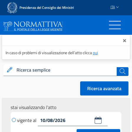
ITA
Presidenza del Consiglio dei Ministri
Normattiva - Il portale del
×
In caso di problemi di visualizzazione dell’atto clicca
qui
Ricerca semplice
cerca
Ricerca avanzata
stai visualizzando l'atto
vigente al