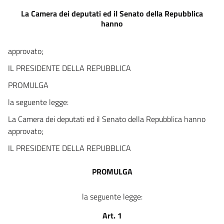
La Camera dei deputati ed il Senato della Repubblica
13
hanno
CAPO II.
AMBITO DI APPLICAZIONE DELLE LEGGI 31 MAGGIO
1965, N. 575, E
approvato;
13 SETTEMBRE 1982, N. 646.
IL PRESIDENTE DELLA REPUBBLICA
EFFETTI DELLA RIABILITAZIONE E
DISPOSIZIONI A
PROMULGA
TUTELA DELLA TRASPARENZA DELL'ATTIVITÀ DELLE
REGIONI
la seguente legge:
E DEGLI ENTI LOCALI E IN MATERIA DI
PUBBLICI APPALTI.
La Camera dei deputati ed il Senato della Repubblica hanno
14
approvato;
15
IL PRESIDENTE DELLA REPUBBLICA
15 bis
16
PROMULGA
17
la seguente legge:
18
Art. 1
19