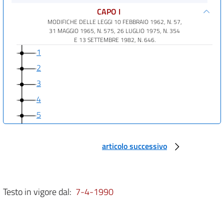
CAPO I
MODIFICHE DELLE LEGGI 10 FEBBRAIO 1962, N. 57,
31 MAGGIO 1965, N. 575, 26 LUGLIO 1975, N. 354
E 13 SETTEMBRE 1982, N. 646.
1
2
3
4
5
6
7
articolo successivo
8
9
Testo in vigore dal:
7-4-1990
10
11
12