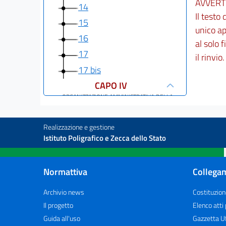
AVVERT
14
Il testo
15
unico a
16
al solo f
17
il rinvio
17 bis
CAPO IV
ORGANIZZAZIONE AMMINISTRATIVA DELLA
PRESIDENZA DEL CONSIGLIO DEI MINISTRI E
RIORDINO DI TALUNE FUNZIONI
18
Realizzazione e gestione
Istituto Poligrafico e Zecca dello Stato
19
20
Normattiva
Collegam
21
22
Archivio news
Costituzion
23
Il progetto
Elenco atti
Guida all'uso
Gazzetta Uf
24