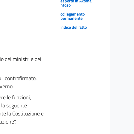
esporta in Akoma
ntoso
collegamento
permanente
indice dell'atto
o dei ministri e dei
lui controfirmato,
overno.
ere le funzioni,
 la seguente
nte la Costituzione e
azione".