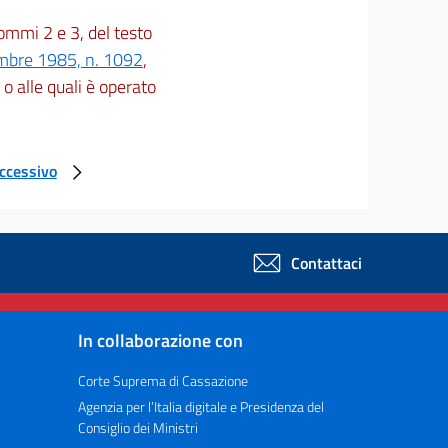
 commi 2 e 3, del testo
embre 1985, n. 1092
,
e o alle quali è operato
uccessivo
Contattaci
In collaborazione con
Corte Suprema di Cassazione
Agenzia per l’Italia digitale e Presidenza del
Consiglio dei Ministri