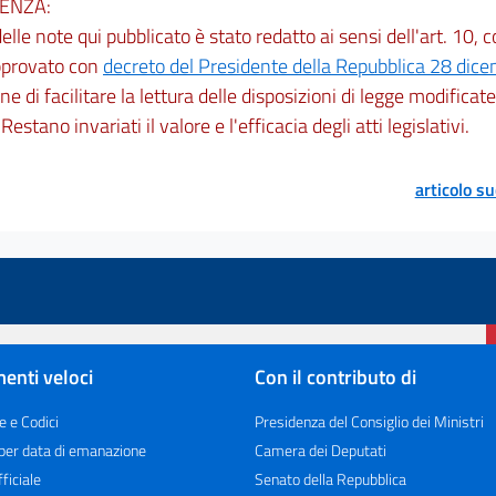
ENZA:
 delle note qui pubblicato è stato redatto ai sensi dell'art. 10,
pprovato con
decreto del Presidente della Repubblica 28 dic
ine di facilitare la lettura delle disposizioni di legge modificat
. Restano invariati il valore e l'efficacia degli atti legislativi.
articolo s
enti veloci
Con il contributo di
e e Codici
Presidenza del Consiglio dei Ministri
 per data di emanazione
Camera dei Deputati
ficiale
Senato della Repubblica