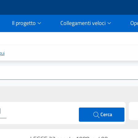
Il progetto
Collegamenti veloci
Op
rtale della legge vigent
qui
Cerca