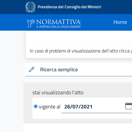
Presidenza del Consiglio dei Ministri
Home
current
Normattiva - Il po
In caso di problemi di visualizzazione dell’atto clicca
Ricerca semplice
stai visualizzando l'atto
vigente al