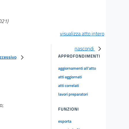
021)
visualizza atto intero
nascondi
APPROFONDIMENTI
uccessivo
aggiornamenti all'atto
atti aggiornati
atti correlati
lavori preparatori
o;
FUNZIONI
esporta