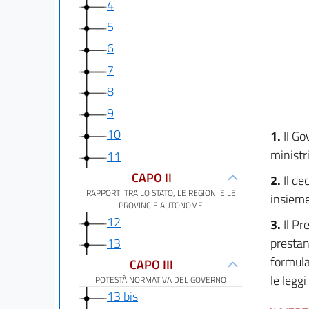
4
5
6
7
8
9
10
1.
Il Go
ministri
11
CAPO II
2.
Il de
RAPPORTI TRA LO STATO, LE REGIONI E LE
insieme
PROVINCIE AUTONOME
12
3.
Il Pr
prestan
13
formula
CAPO III
le leggi
POTESTÀ NORMATIVA DEL GOVERNO
13 bis