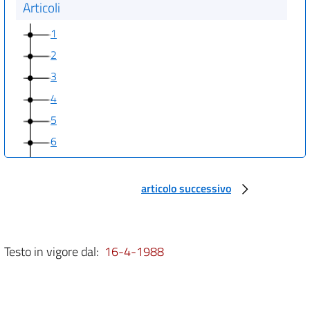
Articoli
1
2
3
4
5
6
7
8
articolo successivo
9
10
11
Testo in vigore dal:
16-4-1988
12
13