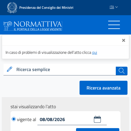
ITA
Presidenza del Consiglio dei Ministri
Normattiva - Il portale del
×
In caso di problemi di visualizzazione dell’atto clicca
qui
Ricerca semplice
cerca
Ricerca avanzata
stai visualizzando l'atto
vigente al