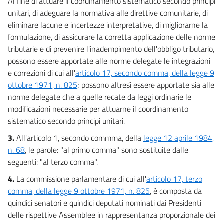
Al fine di attuare il coordinamento sistematico secondo principi
unitari, di adeguare la normativa alle direttive comunitarie, di
eliminare lacune e incertezze interpretative, di migliorarne la
formulazione, di assicurare la corretta applicazione delle norme
tributarie e di prevenire l'inadempimento dell'obbligo tributario,
possono essere apportate alle norme delegate le integrazioni
e correzioni di cui all'
articolo 17, secondo comma, della legge 9
ottobre 1971, n. 825
; possono altresì essere apportate sia alle
norme delegate che a quelle recate da leggi ordinarie le
modificazioni necessarie per attuarne il coordinamento
sistematico secondo principi unitari.
3.
All'articolo 1, secondo commma, della
legge 12 aprile 1984,
n. 68
, le parole: "al primo comma" sono sostituite dalle
seguenti: "al terzo comma".
4.
La commissione parlamentare di cui all'
articolo 17, terzo
comma, della legge 9 ottobre 1971, n. 825
, è composta da
quindici senatori e quindici deputati nominati dai Presidenti
delle rispettive Assemblee in rappresentanza proporzionale dei