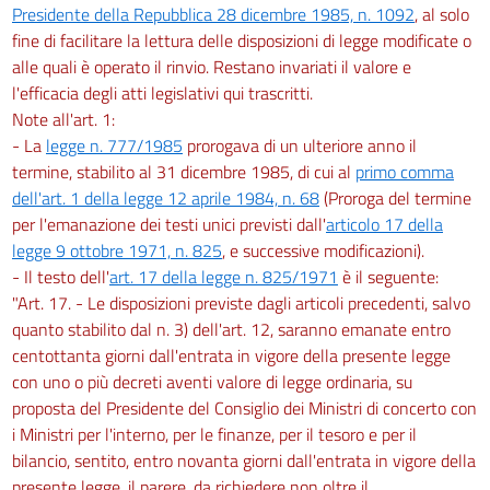
Presidente della Repubblica 28 dicembre 1985, n. 1092
, al solo
fine di facilitare la lettura delle disposizioni di legge modificate o
alle quali è operato il rinvio. Restano invariati il valore e
l'efficacia degli atti legislativi qui trascritti.
Note all'art. 1:
- La
legge n. 777/1985
prorogava di un ulteriore anno il
termine, stabilito al 31 dicembre 1985, di cui al
primo comma
dell'art. 1 della legge 12 aprile 1984, n. 68
(Proroga del termine
per l'emanazione dei testi unici previsti dall'
articolo 17 della
legge 9 ottobre 1971, n. 825
, e successive modificazioni).
- Il testo dell'
art. 17 della legge n. 825/1971
è il seguente:
"Art. 17. - Le disposizioni previste dagli articoli precedenti, salvo
quanto stabilito dal n. 3) dell'art. 12, saranno emanate entro
centottanta giorni dall'entrata in vigore della presente legge
con uno o più decreti aventi valore di legge ordinaria, su
proposta del Presidente del Consiglio dei Ministri di concerto con
i Ministri per l'interno, per le finanze, per il tesoro e per il
bilancio, sentito, entro novanta giorni dall'entrata in vigore della
presente legge, il parere, da richiedere non oltre il