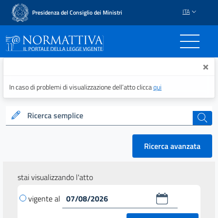
ITA
Presidenza del Consiglio dei Ministri
Normattiva - Il portale del
×
In caso di problemi di visualizzazione dell’atto clicca
qui
Ricerca semplice
cerca
Ricerca avanzata
stai visualizzando l'atto
vigente al