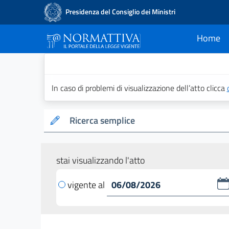
Presidenza del Consiglio dei Ministri
Home
current
Normattiva - Il po
In caso di problemi di visualizzazione dell’atto clicca
Ricerca semplice
stai visualizzando l'atto
vigente al