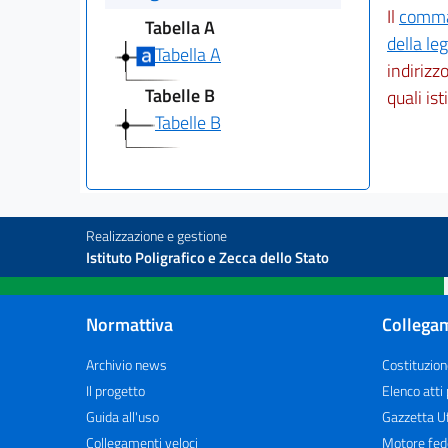
Il
comma 
Tabella A
della le
Tabella A
indirizz
Tabelle B
quali ist
Tabelle B
Realizzazione e gestione
Istituto Poligrafico e Zecca dello Stato
Normattiva
Collegam
Archivio news
Costituzion
Il progetto
Elenco atti
Guida all'uso
Gazzetta Uf
Collegamenti veloci
Motore fed