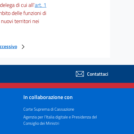
elega di cui all'
art. 1
bito delle funzioni di
nuovi territori nei
uccessivo
Contattaci
In collaborazione con
Corte Suprema di Cassazione
Agenzia per l’Italia digitale e Presidenza del
Consiglio dei Ministri