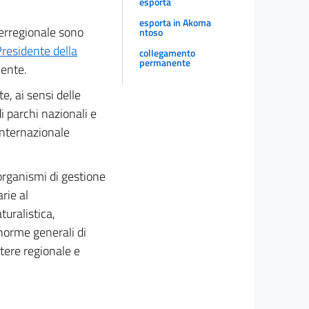
esporta
esporta in Akoma
nterregionale sono
ntoso
Presidente della
collegamento
permanente
iente.
e, ai sensi delle
di parchi nazionali e
internazionale
 organismi di gestione
arie al
turalistica,
 norme generali di
ttere regionale e