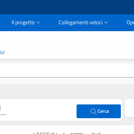
Il progetto
Collegamenti veloci
Op
rtale della legge vigent
qui
Cerca