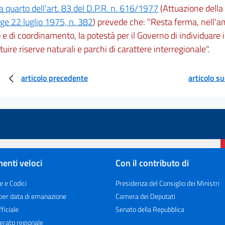
quarto dell'art. 83 del D.P.R. n. 616/1977
(Attuazione della d
gge 22 luglio 1975, n. 382
) prevede che: "Resta ferma, nell'am
o e di coordinamento, la potestà per il Governo di individuare i 
ituire riserve naturali e parchi di carattere interregionale".
articolo precedente
articolo s
enti veloci
Con il contributo di
e e Codici
Presidenza del Consiglio dei Ministri
 per data di emanazione
Camera dei Deputati
ficiale
Senato della Repubblica
erato regionale