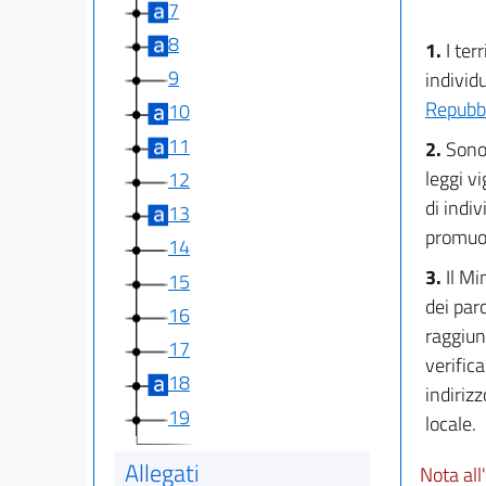
7
8
1.
I ter
9
individu
Repubbl
10
11
2.
Sono 
leggi vi
12
di indi
13
promuov
14
3.
Il Mi
15
dei parc
16
raggiung
17
verific
18
indiriz
19
locale.
Allegati
Nota all'