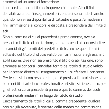
ammessi ad un anno di formazione.
IMMISSIONE NEI RUOLI DELLA SCUOLA SECONDARIA E DEGLI ISTITUTI DI
I concorsi sono indetti con frequenza biennale. Ai soli fini
ISTRUZIONE ARTISTICA STATALI
33
dell'abilitazione all'insegnamento, i concorsi sono indetti anche
quando non vi sia disponibilità di cattedre o posti. Ai medesimi
34
fini l'ammissione ai concorsi è disposta a prescindere dal limite di
35
età.
36
Sino al termine di cui al precedente primo comma, ove sia
prescritto il titolo di abilitazione, sono ammessi ai concorsi, oltre
37
ai candidati già forniti del predetto titolo, anche quelli forniti
38
soltanto del titolo di studio valido per l'ammissione agli esami di
39
abilitazione. Ove non sia prescritto il titolo di abilitazione, sono
ammessi ai concorsi i candidati forniti del titolo di studio valido
40
per l'accesso diretto all'insegnamento cui si riferisce il concorso.
CAPO IV.
Per le classi di concorso per le quali è prevista l'ammissione sulla
PARTICOLARI CATEGORIE DI PERSONALE DOCENTE
base dei titoli artistico-professionali e artistici, si tiene conto, per
41
gli effetti di cui ai precedenti primo e quarto comma, dei titoli
42
professionali medesimi in luogo del titolo di studio.
43
L'accertamento dei titoli di cui al comma precedente, qualora
non sia già avvenuto, è operato dalla medesima commissione
44