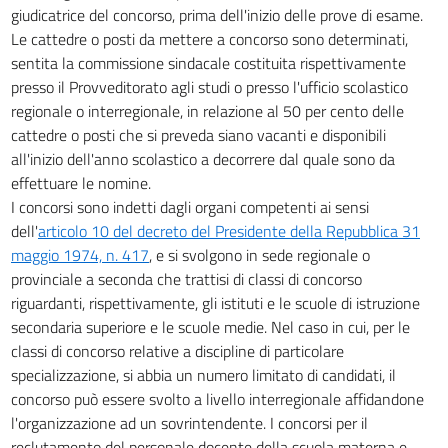
giudicatrice del concorso, prima dell'inizio delle prove di esame.
45
Le cattedre o posti da mettere a concorso sono determinati,
46
sentita la commissione sindacale costituita rispettivamente
47
presso il Provveditorato agli studi o presso l'ufficio scolastico
regionale o interregionale, in relazione al 50 per cento delle
CAPO V.
cattedre o posti che si preveda siano vacanti e disponibili
IMMISSIONE IN RUOLO DEL PERSONALE EDUCATIVO
all'inizio dell'anno scolastico a decorrere dal quale sono da
48
effettuare le nomine.
CAPO VI.
I concorsi sono indetti dagli organi competenti ai sensi
IMMISSIONE IN RUOLO DEL PERSONALE NON DOCENTE
dell'
articolo 10 del decreto del Presidente della Repubblica 31
49
maggio 1974, n. 417
, e si svolgono in sede regionale o
50
provinciale a seconda che trattisi di classi di concorso
51
riguardanti, rispettivamente, gli istituti e le scuole di istruzione
secondaria superiore e le scuole medie. Nel caso in cui, per le
52
classi di concorso relative a discipline di particolare
CAPO VII.
specializzazione, si abbia un numero limitato di candidati, il
PERSONALE DEI CONSERVATORI DI MUSICA, DELLE ACCADEMIE DI BELLE
concorso può essere svolto a livello interregionale affidandone
ARTI E
DELLE ACCADEMIE NAZIONALI DI ARTE DRAMMATICA E DI DANZA
l'organizzazione ad un sovrintendente. I concorsi per il
53
reclutamento del personale docente della scuola materna e