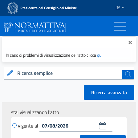
ITA
Presidenza del Consiglio dei Ministri
Normattiva - Il portale del
×
In caso di problemi di visualizzazione dell’atto clicca
qui
Ricerca semplice
cerca
Ricerca avanzata
stai visualizzando l'atto
vigente al