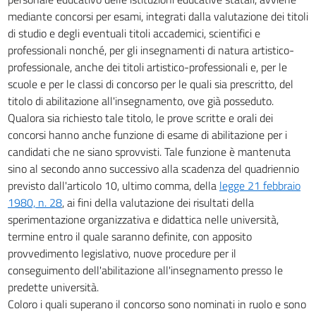
21
mediante concorsi per esami, integrati dalla valutazione dei titoli
di studio e degli eventuali titoli accademici, scientifici e
22
professionali nonché, per gli insegnamenti di natura artistico-
23
professionale, anche dei titoli artistico-professionali e, per le
24
scuole e per le classi di concorso per le quali sia prescritto, del
titolo di abilitazione all'insegnamento, ove già posseduto.
25
Qualora sia richiesto tale titolo, le prove scritte e orali dei
26
concorsi hanno anche funzione di esame di abilitazione per i
27
candidati che ne siano sprovvisti. Tale funzione è mantenuta
sino al secondo anno successivo alla scadenza del quadriennio
28
previsto dall'articolo 10, ultimo comma, della
legge 21 febbraio
CAPO II.
1980, n. 28
, ai fini della valutazione dei risultati della
IMMISSIONE NEI RUOLI DELLA SCUOLA ELEMENTARE STATALE
sperimentazione organizzativa e didattica nelle università,
29
termine entro il quale saranno definite, con apposito
30
provvedimento legislativo, nuove procedure per il
31
conseguimento dell'abilitazione all'insegnamento presso le
predette università.
32
Coloro i quali superano il concorso sono nominati in ruolo e sono
CAPO III.