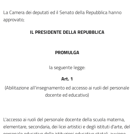
DOTAZIONI ORGANICHE DEL PERSONALE DOCENTE DELLA SCUOLA
MATERNA,
La Camera dei deputati ed il Senato della Repubblica hanno
ELEMENTARE, SECONDARIA, DEI LICEI ARTISTICI E DEGLI ISTITUTI D'ARTE E
approvato;
MODIFICHE DI DISPOSIZIONI VARIE CONNESSE CON IL PRECARIATO
12
IL PRESIDENTE DELLA REPUBBLICA
13
14
PROMULGA
15
16
la seguente legge:
17
Art. 1
18
(Abilitazione all'insegnamento ed accesso ai ruoli del personale
19
docente ed educativo)
20
TITOLO III
NORME TRANSITORIE DI IMMISSIONE IN RUOLO
L'accesso ai ruoli del personale docente della scuola materna,
elementare, secondaria, dei licei artistici e degli istituti d'arte, del
CAPO I.
personale educativo delle istituzioni educative statali, avviene
IMMISSIONE NEI RUOLI DELLA SCUOLA MATERNA STATALE