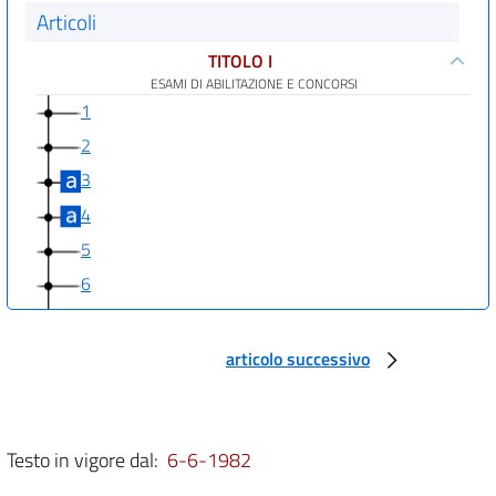
Articoli
TITOLO I
ESAMI DI ABILITAZIONE E CONCORSI
1
2
3
4
5
6
7
8
articolo successivo
9
10
11
Testo in vigore dal:
6-6-1982
TITOLO II