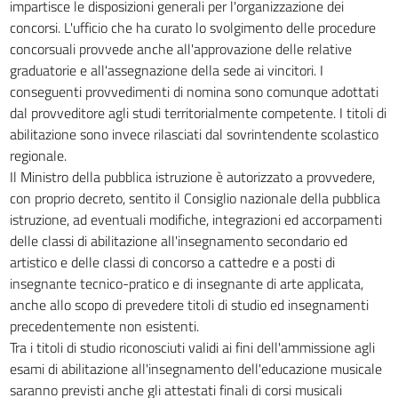
impartisce le disposizioni generali per l'organizzazione dei
67
concorsi. L'ufficio che ha curato lo svolgimento delle procedure
68
concorsuali provvede anche all'approvazione delle relative
graduatorie e all'assegnazione della sede ai vincitori. I
69
conseguenti provvedimenti di nomina sono comunque adottati
70
dal provveditore agli studi territorialmente competente. I titoli di
71
abilitazione sono invece rilasciati dal sovrintendente scolastico
regionale.
72
Il Ministro della pubblica istruzione è autorizzato a provvedere,
73
con proprio decreto, sentito il Consiglio nazionale della pubblica
74
istruzione, ad eventuali modifiche, integrazioni ed accorpamenti
delle classi di abilitazione all'insegnamento secondario ed
75
artistico e delle classi di concorso a cattedre e a posti di
76
insegnante tecnico-pratico e di insegnante di arte applicata,
77
anche allo scopo di prevedere titoli di studio ed insegnamenti
78
precedentemente non esistenti.
Tra i titoli di studio riconosciuti validi ai fini dell'ammissione agli
esami di abilitazione all'insegnamento dell'educazione musicale
saranno previsti anche gli attestati finali di corsi musicali