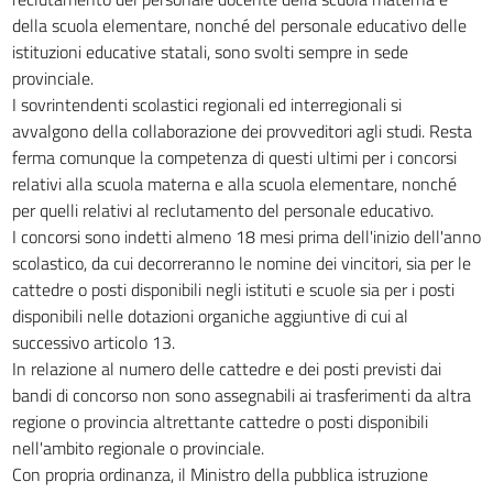
54
della scuola elementare, nonché del personale educativo delle
istituzioni educative statali, sono svolti sempre in sede
55
provinciale.
56
I sovrintendenti scolastici regionali ed interregionali si
TITOLO IV
avvalgono della collaborazione dei provveditori agli studi. Resta
NORME COMUNI E FINALI
ferma comunque la competenza di questi ultimi per i concorsi
57
relativi alla scuola materna e alla scuola elementare, nonché
58
per quelli relativi al reclutamento del personale educativo.
I concorsi sono indetti almeno 18 mesi prima dell'inizio dell'anno
59
scolastico, da cui decorreranno le nomine dei vincitori, sia per le
60
cattedre o posti disponibili negli istituti e scuole sia per i posti
61
disponibili nelle dotazioni organiche aggiuntive di cui al
successivo articolo 13.
62
In relazione al numero delle cattedre e dei posti previsti dai
63
bandi di concorso non sono assegnabili ai trasferimenti da altra
64
regione o provincia altrettante cattedre o posti disponibili
nell'ambito regionale o provinciale.
65
Con propria ordinanza, il Ministro della pubblica istruzione
66