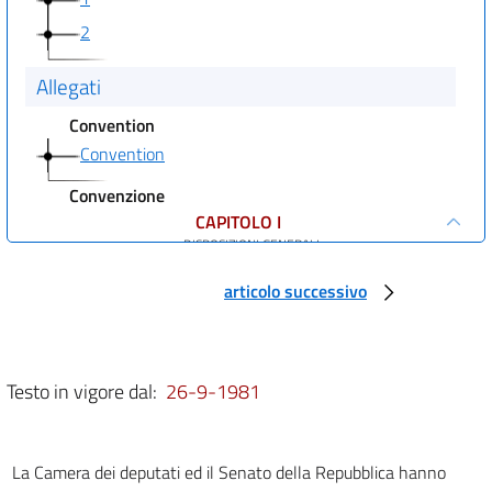
2
Allegati
Convention
Convention
Convenzione
CAPITOLO I
DISPOSIZIONI GENERALI
art. 1
articolo successivo
art. 2
art. 3
CAPITOLO II
Testo in vigore dal:
26-9-1981
PROTEZIONE DEGLI HABITATS
art. 4
CAPITOLO III
La Camera dei deputati ed il Senato della Repubblica hanno
PROTEZIONE DELLE SPECIE