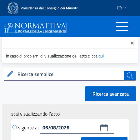
ITA
Presidenza del Consiglio dei Ministri
Normattiva - Il portale del
×
In caso di problemi di visualizzazione dell’atto clicca
qui
Ricerca semplice
cerca
Ricerca avanzata
stai visualizzando l'atto
vigente al