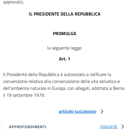
approvato;
art. 5
art. 6
IL PRESIDENTE DELLA REPUBBLICA
art. 7
art. 8
PROMULGA
art. 9
CAPITOLO IV
la seguente legge:
DISPOSIZIONI SPECIALI RIGUARDANTI LE SPECIE MIGRATRICI
Art. 1
art. 10
CAPITOLO V
Il Presidente della Repubblica è autorizzato a ratificare la
DISPOSIZIONI SUPPLEMENTARI
convenzione relativa alla conservazione della vita selvatica e
art. 11
dell'ambiente naturale in Europa, con allegati, adottata a Berna
art. 12
il 19 settembre 1979.
CAPITOLO VI
COMITATO PERMANENTE
articolo successivo
art. 13
art. 14
nascondi
APPROFONDIMENTI