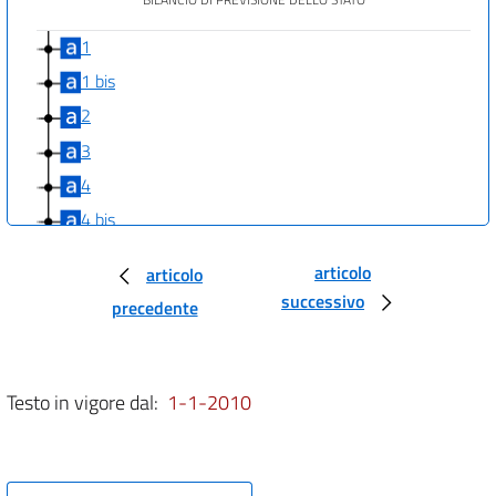
1
1 bis
2
3
4
4 bis
5
articolo
articolo
6
successivo
precedente
7
8
9
Testo in vigore dal:
1-1-2010
9 bis
9 ter
10