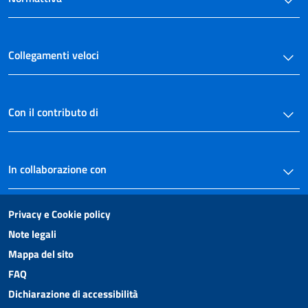
TESORERIA DEGLI ENTI PUBBLICI
31
32
Collegamenti veloci
Titolo VI
DISPOSIZIONI FINALI E TRANSITORIE
33
34
Con il contributo di
35
36
In collaborazione con
37
Allegati
Privacy e Cookie policy
Note legali
Tabella A
Tabella A
Mappa del sito
FAQ
Dichiarazione di accessibilità