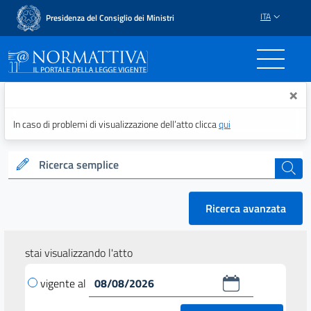
ITA
Presidenza del Consiglio dei Ministri
Normattiva - Il portale del
×
In caso di problemi di visualizzazione dell’atto clicca
qui
Ricerca semplice
cerca
Ricerca avanzata
stai visualizzando l'atto
vigente al