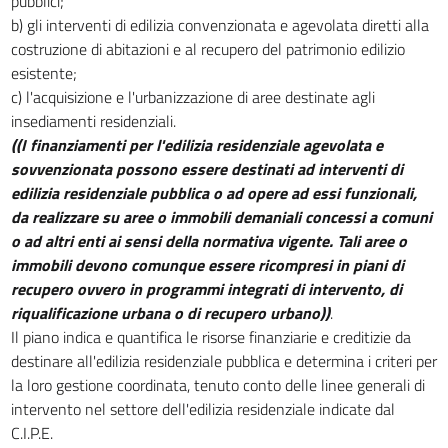
pubblici;
Titolo IV
b) gli interventi di edilizia convenzionata e agevolata diretti alla
NORME GENERALI PER IL RECUPERO DEL PATRIMONIO EDILIZIO ED
costruzione di abitazioni e al recupero del patrimonio edilizio
URBANISTICO
esistente;
ESISTENTE
c) l'acquisizione e l'urbanizzazione di aree destinate agli
27
insediamenti residenziali.
28
((I finanziamenti per l'edilizia residenziale agevolata e
29
sovvenzionata possono essere destinati ad interventi di
edilizia residenziale pubblica o ad opere ad essi funzionali,
30
da realizzare su aree o immobili demaniali concessi a comuni
31
o ad altri enti ai sensi della normativa vigente. Tali aree o
32
immobili devono comunque essere ricompresi in piani di
recupero ovvero in programmi integrati di intervento, di
33
riqualificazione urbana o di recupero urbano))
.
34
Il piano indica e quantifica le risorse finanziarie e creditizie da
Titolo V
destinare all'edilizia residenziale pubblica e determina i criteri per
FINANZIAMENTO DEL PIANO DECENNALE
la loro gestione coordinata, tenuto conto delle linee generali di
35
intervento nel settore dell'edilizia residenziale indicate dal
36
C.I.P.E.