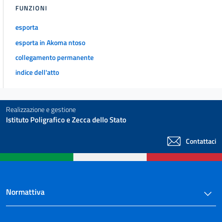
48
FUNZIONI
49
esporta
50
esporta in Akoma ntoso
51
collegamento permanente
52
indice dell'atto
53
54
Realizzazione e gestione
55
Istituto Poligrafico e Zecca dello Stato
56
Contattaci
57
58
59
60
Normattiva
Allegati