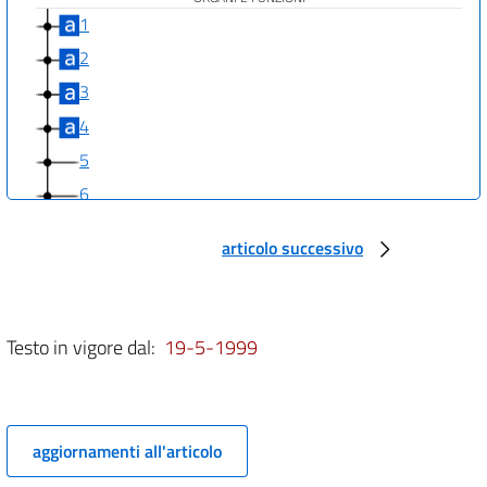
1
2
3
4
5
6
7
articolo successivo
8
9
Titolo II
Testo in vigore dal:
19-5-1999
GESTIONE FINANZIARIA DEL PIANO DECENNALE
10
11
12
aggiornamenti all'articolo
13