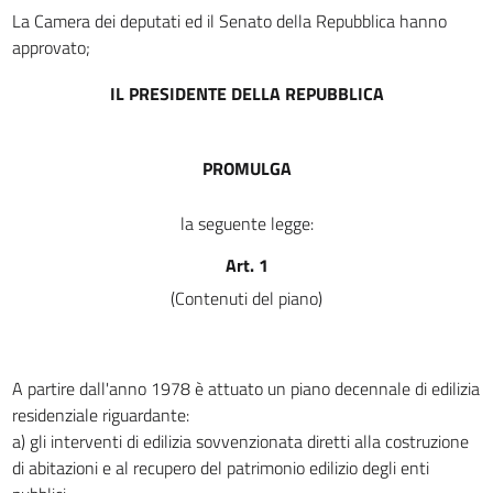
La Camera dei deputati ed il Senato della Repubblica hanno
Titolo III
approvato;
NORME PER IL CREDITO FONDIARIO
14
IL PRESIDENTE DELLA REPUBBLICA
15
16
PROMULGA
17
18
la seguente legge:
19
Art. 1
20
(Contenuti del piano)
21
22
23
A partire dall'anno 1978 è attuato un piano decennale di edilizia
residenziale riguardante:
24
a) gli interventi di edilizia sovvenzionata diretti alla costruzione
25
di abitazioni e al recupero del patrimonio edilizio degli enti
26