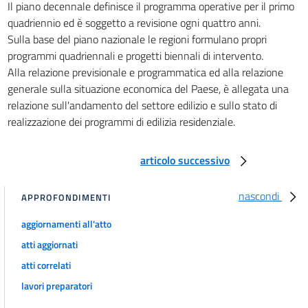
Il piano decennale definisce il programma operative per il primo
37
quadriennio ed è soggetto a revisione ogni quattro anni.
38
Sulla base del piano nazionale le regioni formulano propri
39
programmi quadriennali e progetti biennali di intervento.
40
Alla relazione previsionale e programmatica ed alla relazione
generale sulla situazione economica del Paese, è allegata una
Titolo VI
relazione sull'andamento del settore edilizio e sullo stato di
NORME FINALI E TRANSITORIE
realizzazione dei programmi di edilizia residenziale.
41
42
articolo successivo
43
44
nascondi
APPROFONDIMENTI
45
aggiornamenti all'atto
46
atti aggiornati
46 bis
atti correlati
46 ter
lavori preparatori
47