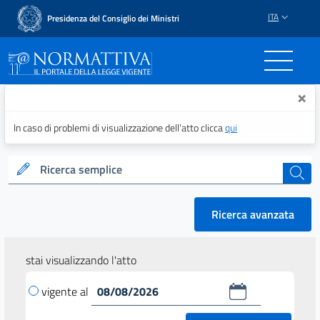
ITA
Presidenza del Consiglio dei Ministri
Normattiva - Il portale del
×
In caso di problemi di visualizzazione dell’atto clicca
qui
Ricerca semplice
cerca
Ricerca avanzata
stai visualizzando l'atto
vigente al