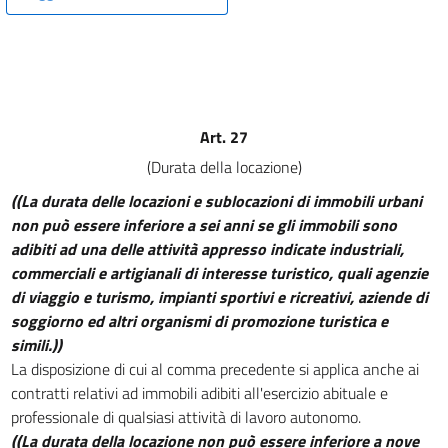
13
14
15
16
17
Art. 27
18
(Durata della locazione)
19
((La durata delle locazioni e sublocazioni di immobili urbani
20
non può essere inferiore a sei anni se gli immobili sono
adibiti ad una delle attività appresso indicate industriali,
21
commerciali e artigianali di interesse turistico, quali agenzie
22
di viaggio e turismo, impianti sportivi e ricreativi, aziende di
23
soggiorno ed altri organismi di promozione turistica e
simili.))
24
La disposizione di cui al comma precedente si applica anche ai
25
contratti relativi ad immobili adibiti all'esercizio abituale e
26
professionale di qualsiasi attività di lavoro autonomo.
Capo II
((La durata della locazione non può essere inferiore a nove