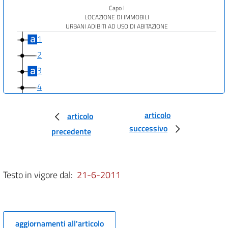
Capo I
LOCAZIONE DI IMMOBILI
URBANI ADIBITI AD USO DI ABITAZIONE
1
2
3
4
5
articolo
articolo
6
successivo
precedente
7
8
9
Testo in vigore dal:
21-6-2011
10
11
12
aggiornamenti all'articolo