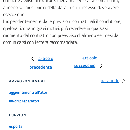
dandone avviso al locatore, mediante lettera raccomandata,
40
almeno sei mesi prima della data in cui il recesso deve avere
41
esecuzione.
Indipendentemente dalle previsioni contrattuali il conduttore,
42
qualora ricorrano gravi motivi, può recedere in qualsiasi
Capo III
momento dal contratto con preavviso di almeno sei mesi da
DISPOSIZIONI PROCESSUALI
comunicarsi con lettera raccomandata.
43
44
articolo
articolo
45
successivo
precedente
46
47
nascondi
APPROFONDIMENTI
48
aggiornamenti all'atto
49
lavori preparatori
50
51
FUNZIONI
52
esporta