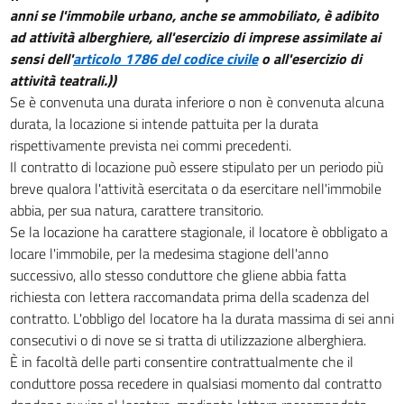
LOCAZIONE DI IMMOBILI URBANI ADIBITI AD USO DIVERSO DA QUELLO DI
anni se l'immobile urbano, anche se ammobiliato, è adibito
ABITAZIONE
ad attività alberghiere, all'esercizio di imprese assimilate ai
27
sensi dell'
articolo 1786 del codice civile
o all'esercizio di
28
attività teatrali.))
Se è convenuta una durata inferiore o non è convenuta alcuna
29
durata, la locazione si intende pattuita per la durata
30
rispettivamente prevista nei commi precedenti.
31
Il contratto di locazione può essere stipulato per un periodo più
breve qualora l'attività esercitata o da esercitare nell'immobile
32
abbia, per sua natura, carattere transitorio.
33
Se la locazione ha carattere stagionale, il locatore è obbligato a
34
locare l'immobile, per la medesima stagione dell'anno
35
successivo, allo stesso conduttore che gliene abbia fatta
richiesta con lettera raccomandata prima della scadenza del
36
contratto. L'obbligo del locatore ha la durata massima di sei anni
37
consecutivi o di nove se si tratta di utilizzazione alberghiera.
38
È in facoltà delle parti consentire contrattualmente che il
conduttore possa recedere in qualsiasi momento dal contratto
39