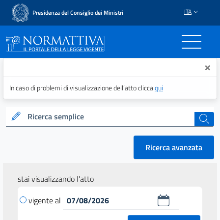
ITA
Presidenza del Consiglio dei Ministri
Normattiva - Il portale del
×
In caso di problemi di visualizzazione dell’atto clicca
qui
Ricerca semplice
cerca
Ricerca avanzata
stai visualizzando l'atto
vigente al