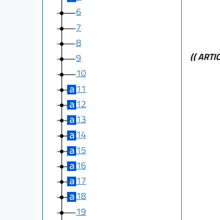
6
7
8
(( ART
9
10
11
12
13
14
15
16
17
18
19