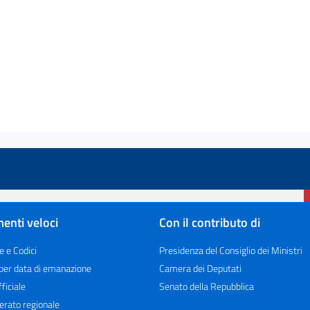
enti veloci
Con il contributo di
e e Codici
Presidenza del Consiglio dei Ministri
 per data di emanazione
Camera dei Deputati
ficiale
Senato della Repubblica
erato regionale