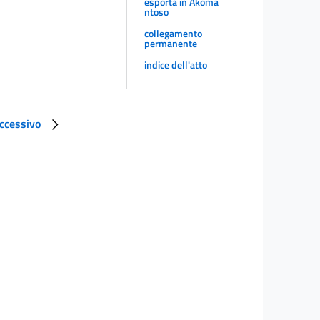
esporta in Akoma
ntoso
collegamento
permanente
indice dell'atto
uccessivo