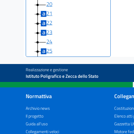
20
21
22
23
24
25
26
27
Realizzazione e gestione
Istituto Poligrafico e Zecca dello Stato
28
29
Normattiva
Collegam
Capo II
DISPOSIZIONI CONCERNENTI L'ANAS
Archivio news
Costituzion
30
Il progetto
Elenco atti
31
Guida all'uso
Gazzetta Uf
32
Collegamenti veloci
Motore fed