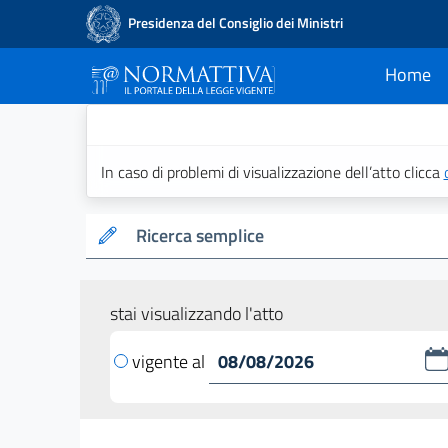
Presidenza del Consiglio dei Ministri
Home
current
Normattiva - Il po
In caso di problemi di visualizzazione dell’atto clicca
Ricerca semplice
stai visualizzando l'atto
vigente al