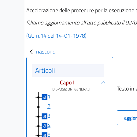
Accelerazione delle procedure per la esecuzione di
(Ultimo aggiornamento all'atto pubblicato il 02
(GU n.14 del 14-01-1978)
nascondi
Articoli
Capo I
Testo in 
DISPOSIZIONI GENERALI
1
2
3
aggior
4
5