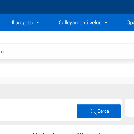
Il progetto
Collegamenti veloci
Op
rtale della legge vigent
qui
Cerca