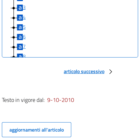
3
4
5
6
7
8
9
articolo successivo
10
11
12
Testo in vigore dal:
9-10-2010
13
14
15
aggiornamenti all'articolo
16