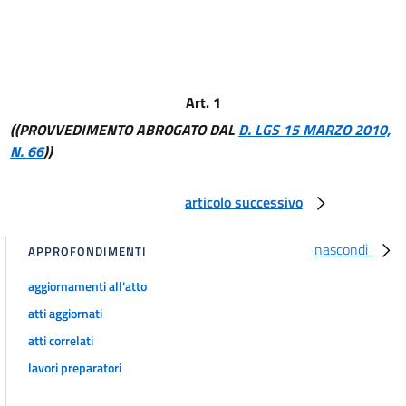
17
18
19
20
Art. 1
21
((PROVVEDIMENTO ABROGATO DAL
D. LGS 15 MARZO 2010,
N. 66
))
22
23
articolo successivo
24
nascondi
Allegati
APPROFONDIMENTI
Tabelle
aggiornamenti all'atto
Tabelle
atti aggiornati
atti correlati
lavori preparatori