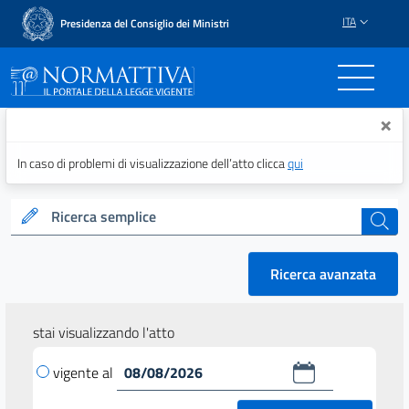
ITA
Presidenza del Consiglio dei Ministri
Normattiva - Il portale del
×
In caso di problemi di visualizzazione dell’atto clicca
qui
Ricerca semplice
cerca
Ricerca avanzata
stai visualizzando l'atto
vigente al