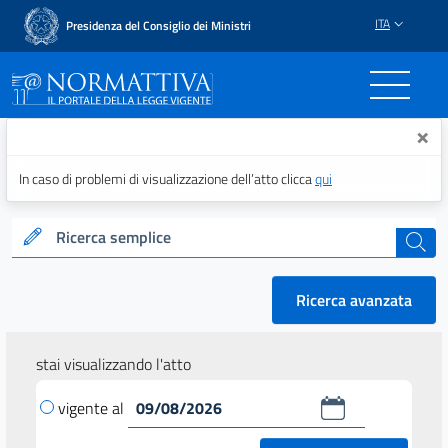
ITA
Presidenza del Consiglio dei Ministri
Normattiva - Il portale del
×
In caso di problemi di visualizzazione dell’atto clicca
qui
Ricerca semplice
cerca
Ricerca avanzata
stai visualizzando l'atto
vigente al