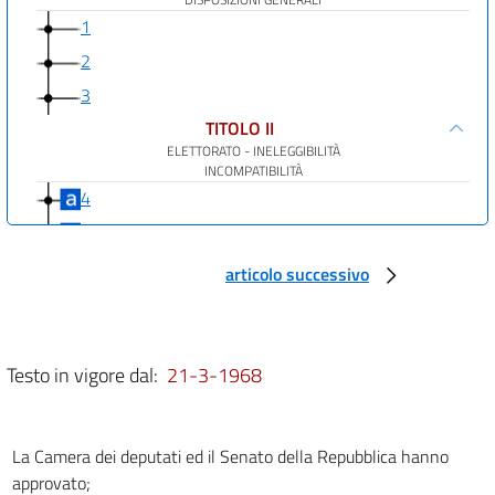
1
2
3
TITOLO II
ELETTORATO - INELEGGIBILITÀ
INCOMPATIBILITÀ
4
5
6
articolo successivo
7
TITOLO III
PROCEDIMENTO ELETTORALE
Testo in vigore dal:
21-3-1968
8
9
10
La Camera dei deputati ed il Senato della Repubblica hanno
approvato;
11