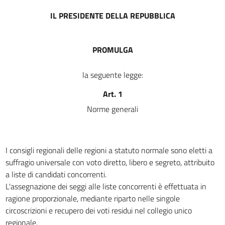
12
IL PRESIDENTE DELLA REPUBBLICA
13
14
PROMULGA
15
16
la seguente legge:
16 bis
Art. 1
TITOLO IV
Norme generali
CONVALIDA DEGLI ELETTI E CONTENZIOSO
17
18
I consigli regionali delle regioni a statuto normale sono eletti a
19
suffragio universale con voto diretto, libero e segreto, attribuito
TITOLO V
a liste di candidati concorrenti.
DISPOSIZIONI FINALI
L'assegnazione dei seggi alle liste concorrenti è effettuata in
20
ragione proporzionale, mediante riparto nelle singole
circoscrizioni e recupero dei voti residui nel collegio unico
21
regionale.