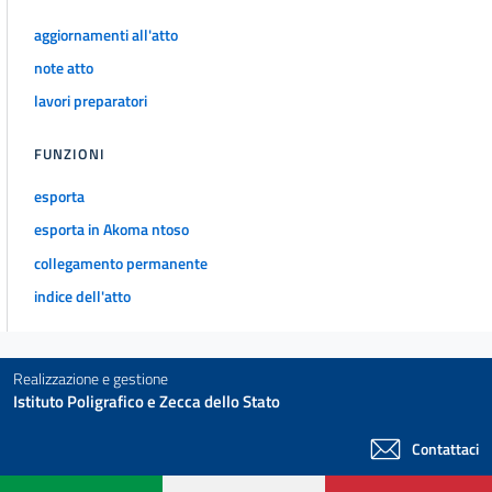
aggiornamenti all'atto
note atto
lavori preparatori
FUNZIONI
esporta
esporta in Akoma ntoso
collegamento permanente
indice dell'atto
Realizzazione e gestione
Istituto Poligrafico e Zecca dello Stato
Contattaci