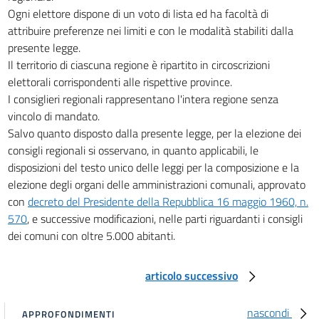
TITOLO VI
Ogni elettore dispone di un voto di lista ed ha facoltà di
DISPOSIZIONI TRANSITORIE
attribuire preferenze nei limiti e con le modalità stabiliti dalla
22
presente legge.
23
Il territorio di ciascuna regione è ripartito in circoscrizioni
24
elettorali corrispondenti alle rispettive province.
I consiglieri regionali rappresentano l'intera regione senza
25
vincolo di mandato.
26
Salvo quanto disposto dalla presente legge, per la elezione dei
consigli regionali si osservano, in quanto applicabili, le
Allegati
disposizioni del testo unico delle leggi per la composizione e la
Allegato A
elezione degli organi delle amministrazioni comunali, approvato
con
decreto del Presidente della Repubblica 16 maggio 1960, n.
Allegato A
570
, e successive modificazioni, nelle parti riguardanti i consigli
Allegato B
dei comuni con oltre 5.000 abitanti.
Allegato B
articolo successivo
nascondi
APPROFONDIMENTI