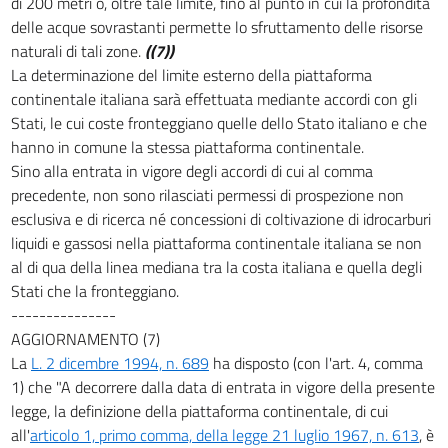
di 200 metri o, oltre tale limite, fino al punto in cui la profondità
20
delle acque sovrastanti permette lo sfruttamento delle risorse
21
naturali di tali zone.
((7))
22
La determinazione del limite esterno della piattaforma
continentale italiana sarà effettuata mediante accordi con gli
23
Stati, le cui coste fronteggiano quelle dello Stato italiano e che
24
hanno in comune la stessa piattaforma continentale.
25
Sino alla entrata in vigore degli accordi di cui al comma
26
precedente, non sono rilasciati permessi di prospezione non
esclusiva e di ricerca né concessioni di coltivazione di idrocarburi
CAPO V
liquidi e gassosi nella piattaforma continentale italiana se non
DELLA COLTIVAZIONE
al di qua della linea mediana tra la costa italiana e quella degli
27
Stati che la fronteggiano.
28
---------------
29
AGGIORNAMENTO (7)
30
La
L. 2 dicembre 1994, n. 689
ha disposto (con l'art. 4, comma
1) che "A decorrere dalla data di entrata in vigore della presente
31
legge, la definizione della piattaforma continentale, di cui
32
all'
articolo 1, primo comma, della legge 21 luglio 1967, n. 613
, è