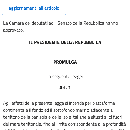
7
aggiornamenti all'articolo
8
9
La Camera dei deputati ed il Senato della Repubblica hanno
10
approvato;
11
IL PRESIDENTE DELLA REPUBBLICA
12
13
PROMULGA
14
15
la seguente legge:
CAPO IV
Art. 1
DEL PERMESSO DI RICERCA
16
Agli effetti della presente legge si intende per piattaforma
17
continentale il fondo ed il sottofondo marino adiacente al
18
territorio della penisola e delle isole italiane e situati al di fuori
19
del mare territoriale, fino al limite corrispondente alla profondità