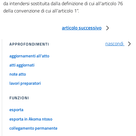
33
da intendersi sostituita dalla definizione di cui all'articolo 76
della convenzione di cui all'articolo 1".
34
35
articolo successivo
36
37
nascondi
APPROFONDIMENTI
CAPO VI
DISPOSIZIONI PER L'ENTE NAZIONALE IDROCARBURI
aggiornamenti all'atto
38
atti aggiornati
CAPO VII
note atto
DISPOSIZIONI COMUNI
lavori preparatori
39
40
FUNZIONI
41
esporta
42
esporta in Akoma ntoso
43
collegamento permanente
44