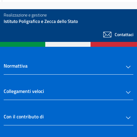
45
Realizzazione e gestione
46
Istituto Poligrafico e Zecca dello Stato
CAPO VIII
DISPOSIZIONI FINALI E TRANSITORIE
Contattaci
47
48
49
Normattiva
50
51
52
Collegamenti veloci
53
54
55
Con il contributo di
TITOLO II
Modificazioni alla legge 11 gennaio 1957, n. 6