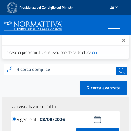
ITA
Presidenza del Consiglio dei Ministri
Normattiva - Il portale del
×
In caso di problemi di visualizzazione dell’atto clicca
qui
Ricerca semplice
cerca
Ricerca avanzata
stai visualizzando l'atto
vigente al