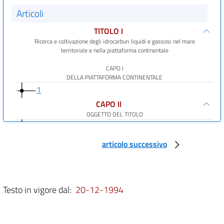
Articoli
TITOLO I
Ricerca e coltivazione degli idrocarburi liquidi e gassosi nel mare
territoriale e nella piattaforma continentale
CAPO I
DELLA PIATTAFORMA CONTINENTALE
1
CAPO II
OGGETTO DEL TITOLO
2
3
articolo successivo
4
CAPO III
DELLA PROSPEZIONE
Testo in vigore dal:
20-12-1994
5
6