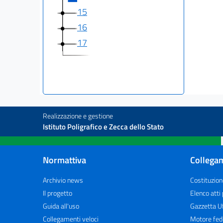
15
16
17
Realizzazione e gestione
Istituto Poligrafico e Zecca dello Stato
Normattiva
Collegam
Archivio news
Costituzion
Il progetto
Elenco atti
Guida all'uso
Gazzetta Uf
Collegamenti veloci
Motore fed