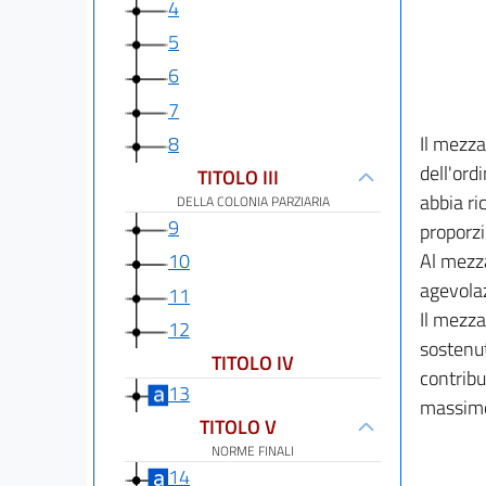
4
5
6
7
8
Il mezza
dell'ord
TITOLO III
abbia ri
DELLA COLONIA PARZIARIA
9
proporzi
Al mezza
10
agevolaz
11
Il mezza
12
sostenut
TITOLO IV
contribu
13
massimo 
TITOLO V
NORME FINALI
14