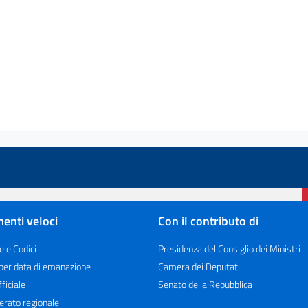
enti veloci
Con il contributo di
e e Codici
Presidenza del Consiglio dei Ministri
 per data di emanazione
Camera dei Deputati
ficiale
Senato della Repubblica
erato regionale