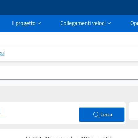
Il progetto
Collegamenti veloci
Op
rtale della legge vigent
qui
Cerca