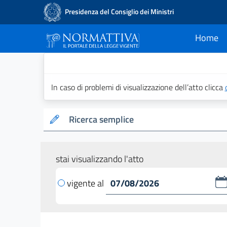
Presidenza del Consiglio dei Ministri
Home
current
Normattiva - Il po
In caso di problemi di visualizzazione dell’atto clicca
Ricerca semplice
stai visualizzando l'atto
vigente al