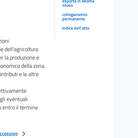
esporta in Akoma
ntoso
collegamento
permanente
indice dell'atto
zioni
e dell'agricoltura
er la produzione e
economico della zona.
tributi e le altre
fettivamente
gli eventuali
o entro il termine
uccessivo