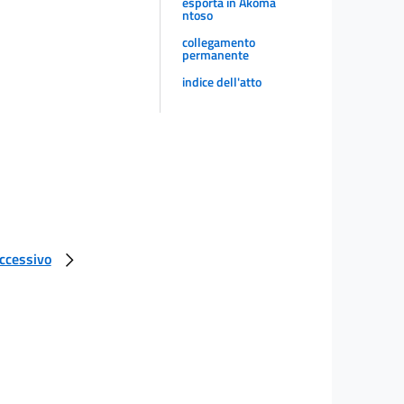
esporta in Akoma
ntoso
collegamento
permanente
indice dell'atto
uccessivo