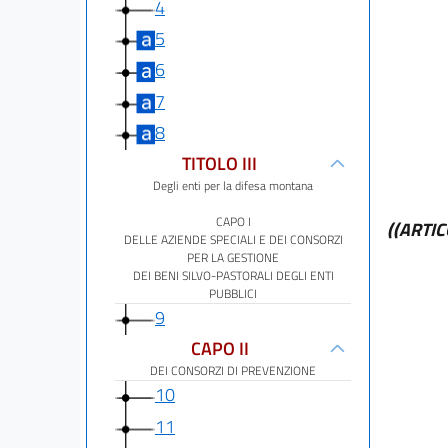
4
5
6
7
8
TITOLO III
Degli enti per la difesa montana
CAPO I
((ARTI
DELLE AZIENDE SPECIALI E DEI CONSORZI
PER LA GESTIONE
DEI BENI SILVO-PASTORALI DEGLI ENTI
PUBBLICI
9
CAPO II
DEI CONSORZI DI PREVENZIONE
10
11