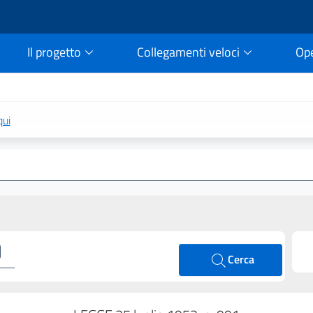
Il progetto
Collegamenti veloci
Op
rtale della legge vigent
qui
Cerca