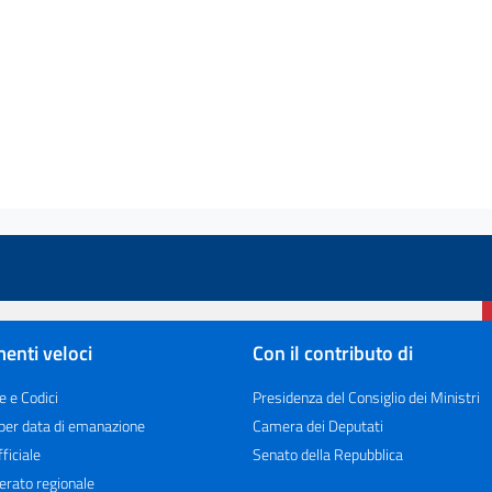
enti veloci
Con il contributo di
e e Codici
Presidenza del Consiglio dei Ministri
 per data di emanazione
Camera dei Deputati
ficiale
Senato della Repubblica
erato regionale