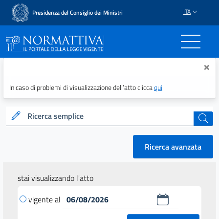
ITA
Presidenza del Consiglio dei Ministri
Normattiva - Il portale del
×
In caso di problemi di visualizzazione dell’atto clicca
qui
Ricerca semplice
cerca
Ricerca avanzata
stai visualizzando l'atto
vigente al