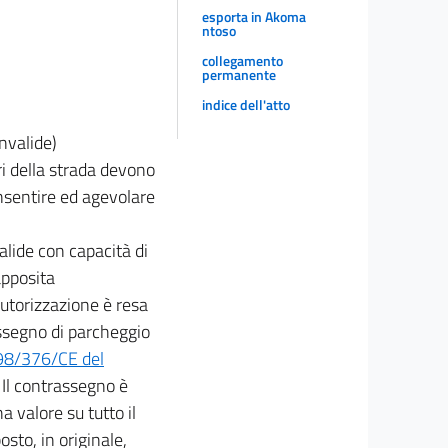
esporta in Akoma
ntoso
collegamento
permanente
indice dell'atto
nvalide)
ari della strada devono
onsentire ed agevolare
valide con capacità di
apposita
autorizzazione è resa
ssegno di parcheggio
98/376/CE del
. Il contrassegno è
 valore su tutto il
osto, in originale,