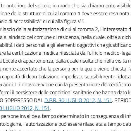
rte anteriore del veicolo, in modo che sia chiaramente visibile 
zione delle strutture di cui al comma 1 deve essere resa nota
olo di accessibilità" di cui alla figura V.5.
l rilascio della autorizzazione di cui al comma 2, l'interessato
al sindaco del comune di residenza, nella quale, oltre a dichi
bilità i dati personali e gli elementi oggettivi che giustificano
re la certificazione medica rilasciata dall'ufficio medico-lega
a Locale di appartenenza, dalla quale risulta che nella visita 
mente accertato che la persona per la quale viene chiesta l'
a capacità di deambulazione impedita o sensibilmente ridotta
 5 anni. Il rinnovo avviene con la presentazione del certifica
ermi il persistere delle condizioni sanitarie che hanno dato lu
O SOPPRESSO DAL
D.P.R. 30 LUGLIO 2012, N. 151
. PERI
30 LUGLIO 2012, N. 151
.
e persone invalide a tempo determinato in conseguenza di info
tologiche, l'autorizzazione può essere rilasciata a tempo de