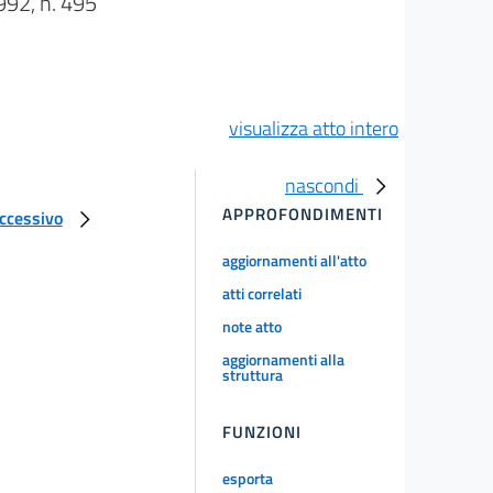
2, n. 495
visualizza atto intero
nascondi
APPROFONDIMENTI
uccessivo
aggiornamenti all'atto
atti correlati
note atto
aggiornamenti alla
struttura
FUNZIONI
esporta