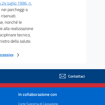
 24 luglio 1996, n.
di nei parcheggi a
 riservati.
se, nonché le
e alla realizzazione
ciplinare tecnico,
nistro della salute.
uccessivo
Contattaci
In collaborazione con
Corte Suprema di Cassazione