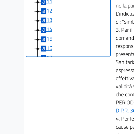
11
nella pa
12
L'indica
13
di: "simb
14
3. Per i
domanda 
15
responsa
16
presenta
17
Sanitari
18
espressa
19
effettiv
20
validità
che conf
§ 4. SERVIZI DI POLIZIA
PERIOD
STRADALE
(Artt. 11-12 Codice della Strada)
D.P.R. 
21
4. Per l
22
cause pa