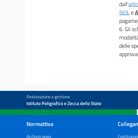
30
dall'
arti
31
503
, e
(
32
pagament
6. Gli s
33
modalità
34
delle op
35
approvat
36
37
38
39
40
Realizzazione e gestione
Istituto Poligrafico e Zecca dello Stato
41
42
Normattiva
Collegam
43
44
Archivio news
Costituzion