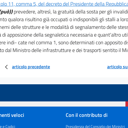
colo 11, comma 5, del decreto del Presidente della Repubblica
(può))
prevedere, altresì, la gratuità della sosta per gli invali
o qualora risultino già occupati o indisponibili gli stalli a loro
chemi delle strutture e le modalità di segnalamento delle stes
 di apposizione della segnaletica necessaria e quant'altro util
ere indi- cate nel comma 1, sono determinati con apposito dis
o dal Ministro delle infrastrutture e dei trasporti sentito il Mi
articolo precedente
articolo s
enti veloci
Con il contributo di
e e Codici
Presidenza del Consiglio dei Ministri