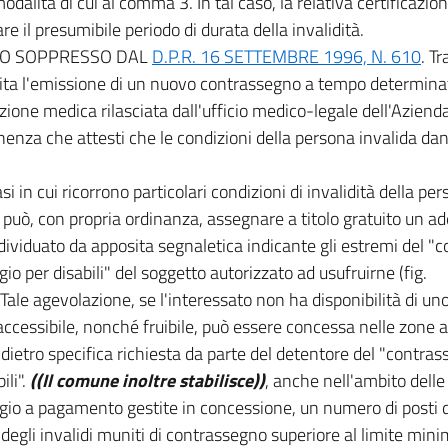
odalità di cui al comma 3. In tal caso, la relativa certificazi
are il presumibile periodo di durata della invalidità.
O SOPPRESSO DAL
D.P.R. 16 SETTEMBRE 1996, N. 610
. T
ta l'emissione di un nuovo contrassegno a tempo determinato
azione medica rilasciata dall'ufficio medico-legale dell'Aziend
enza che attesti che le condizioni della persona invalida danno
si in cui ricorrono particolari condizioni di invalidità della per
uò, con propria ordinanza, assegnare a titolo gratuito un ad
dividuato da apposita segnaletica indicante gli estremi del "
io per disabili" del soggetto autorizzato ad usufruirne (fig.
. Tale agevolazione, se l'interessato non ha disponibilità di un
accessibile, nonché fruibile, può essere concessa nelle zone a
, dietro specifica richiesta da parte del detentore del "contra
ili".
((Il comune inoltre stabilisce))
, anche nell'ambito delle
io a pagamento gestite in concessione, un numero di posti de
 degli invalidi muniti di contrassegno superiore al limite min