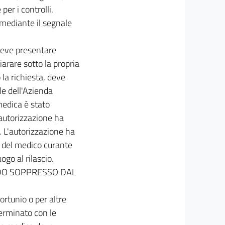
per i controlli.
 mediante il segnale
 deve presentare
arare sotto la propria
 la richiesta, deve
le dell'Azienda
medica è stato
autorizzazione ha
. L'autorizzazione ha
to del medico curante
ogo al rilascio.
ODO SOPPRESSO DAL
rtunio o per altre
terminato con le