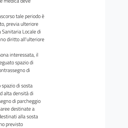
one medica deve
rascorso tale periodo è
, previa ulteriore
a Sanitaria Locale di
 diritto all'ulteriore
sona interessata, il
eguato spazio di
contrassegno di
o spazio di sosta
d alta densità di
ssegno di parcheggio
 aree destinate a
stinati alla sosta
imo previsto