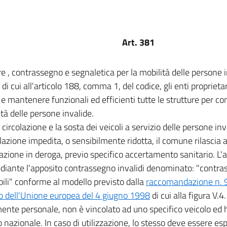
Art. 381
re , contrassegno e segnaletica per la mobilità delle persone i
ni di cui all'articolo 188, comma 1, del codice, gli enti propriet
e e mantenere funzionali ed efficienti tutte le strutture per c
ità delle persone invalide.
a circolazione e la sosta dei veicoli a servizio delle persone in
zione impedita, o sensibilmente ridotta, il comune rilascia 
azione in deroga, previo specifico accertamento sanitario. L'
diante l'apposito contrassegno invalidi denominato: "contra
bili" conforme al modello previsto dalla
raccomandazione n. 
o dell'Unione europea del 4 giugno 1998
di cui alla figura V.4
ente personale, non è vincolato ad uno specifico veicolo ed ha
io nazionale. In caso di utilizzazione, lo stesso deve essere esp