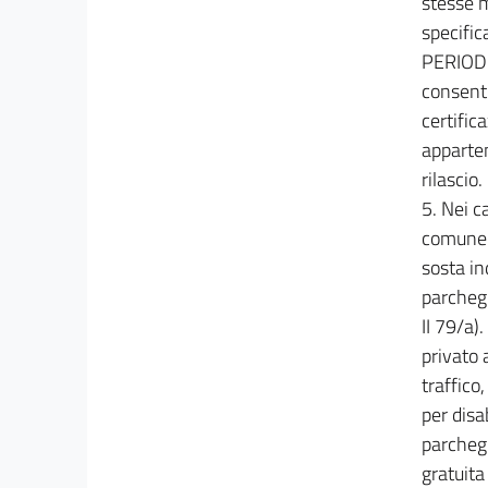
stesse m
23
specific
24
PERIOD
25
consenti
Titolo II
certific
COSTRUZIONE E TUTELA DELLE STRADE
apparten
Capo I
§
((1. ATTIVITÀ DI TUTELA DELLE STRADE
rilascio.
E FASCE DI RISPETTO (Artt. 14 - 18 Codice
5. Nei ca
della Strada) ))
26
comune p
sosta in
27
parchegg
28
II 79/a)
§ 2. INSTALLAZIONE DI
privato 
OPERE
traffico
E CANTIERI ED APERTURA DI ACCESSI SULLE
STRADE
per disab
(Artt. 20-22 Codice della Strada)
parchegg
29
gratuita