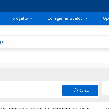
Il progetto
Collegamenti veloci
Op
rtale della legge vigent
qui
Cerca