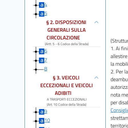
4
5
§ 2. DISPOSIZIONI
GENERALI SULLA
CIRCOLAZIONE
(Struttu
(Artt. 5 - 6 Codice della Strada)
1. Ai fi
6
allestir
7
la mobil
8
2. Per l
§ 3. VEICOLI
deambula
ECCEZIONALI E VEICOLI
autorizz
ADIBITI
nota me
A TRASPORTI ECCEZIONALI
per disa
(Art. 10 Codice della Strada)
Consigli
9
strettam
10
territor